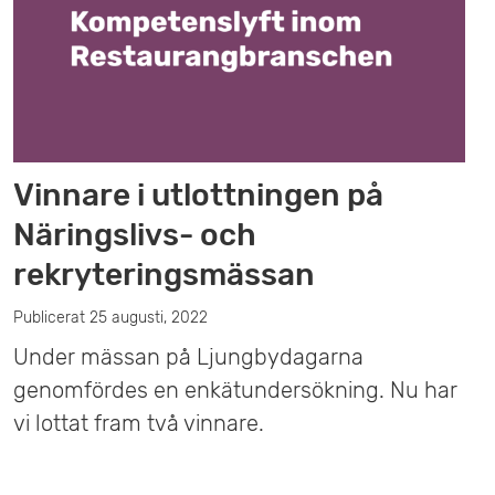
r
n
y
Vinnare i utlottningen på
Näringslivs- och
rekryteringsmässan
Publicerat 25 augusti, 2022
Under mässan på Ljungbydagarna
genomfördes en enkätundersökning. Nu har
vi lottat fram två vinnare.