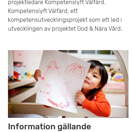
projektledare Kompetenslyft Välfärd.
e
Kompetenslyft Välfärd, ett
t
kompetensutvecklingsprojekt som ett led i
utvecklingen av projektet God & Nära Vård.
Information gällande