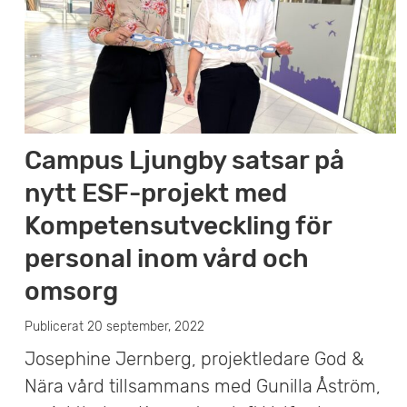
v
u
d
i
Campus Ljungby satsar på
n
nytt ESF-projekt med
n
Kompetensutveckling för
e
personal inom vård och
h
omsorg
å
Publicerat 20 september, 2022
l
Josephine Jernberg, projektledare God &
Nära vård tillsammans med Gunilla Åström,
l