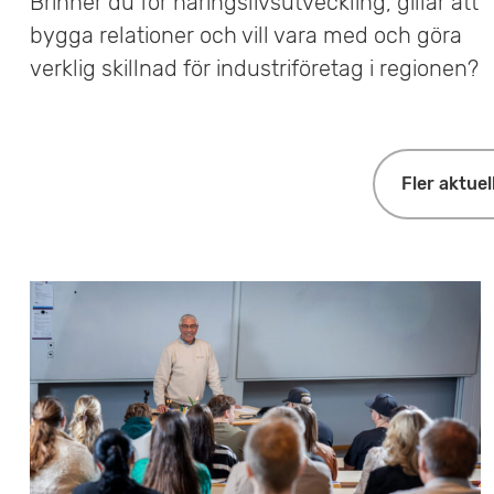
Brinner du för näringslivsutveckling, gillar att
bygga relationer och vill vara med och göra
verklig skillnad för industriföretag i regionen?
Fler aktuel
F
o
k