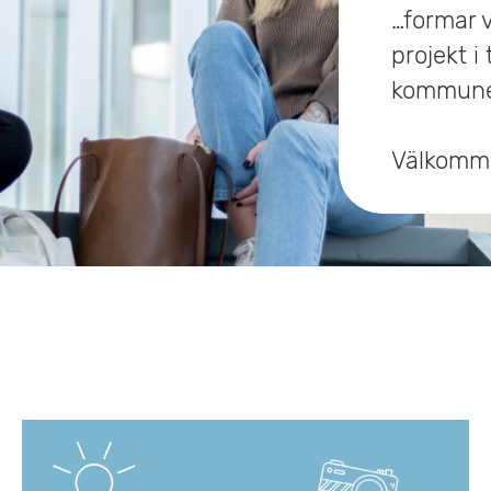
…formar 
projekt i
kommuner
Välkomme