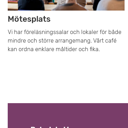
u
Mötesplats
s
Vi har föreläsningssalar och lokaler för både
mindre och större arrangemang. Vårt café
o
kan ordna enklare måltider och fika.
m
r
å
d