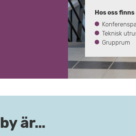
Hos oss finns
Konferensp
Teknisk utru
Grupprum
by är…