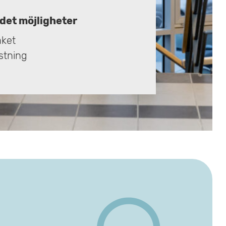
 det möjligheter
aket
stning