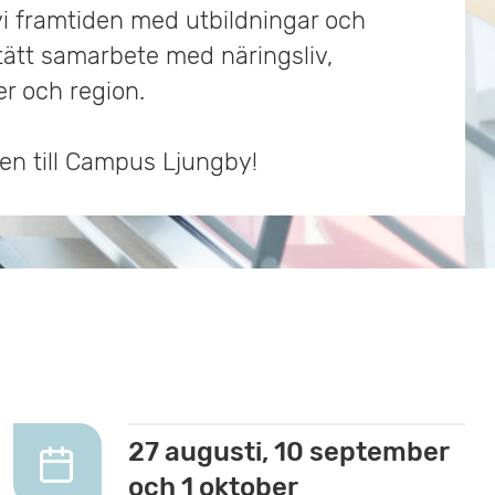
vi framtiden med utbildningar och
r
n
 tätt samarbete med näringsliv,
y
 och region.
n till Campus Ljungby!
27 augusti, 10 september
och 1 oktober