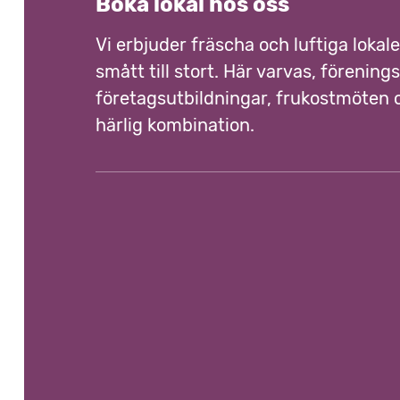
e
Boka lokal hos oss
Vi erbjuder fräscha och luftiga lokaler
n
smått till stort. Här varvas, förenings
företagsutbildningar, frukostmöten o
härlig kombination.