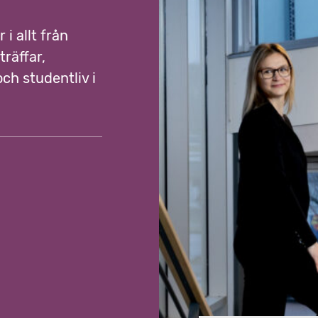
 i allt från
träffar,
ch studentliv i