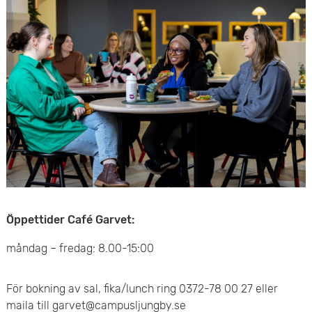
Öppettider Café Garvet:
måndag – fredag: 8.00-15:00
För bokning av sal, fika/lunch ring 0372-78 00 27 eller
maila till garvet@campusljungby.se