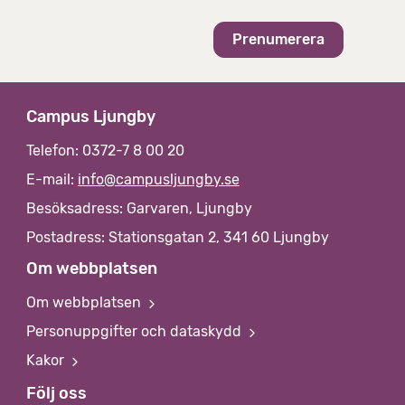
i
v
Campus Ljungby
Telefon: 0372-7 8 00 20
E-mail:
info@campusljungby.se
Besöksadress: Garvaren, Ljungby
Postadress: Stationsgatan 2, 341 60 Ljungby
Om webbplatsen
Om webbplatsen
Personuppgifter och dataskydd
Kakor
Följ oss