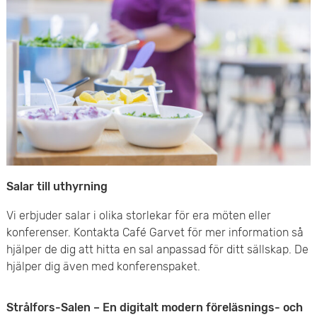
e
v
n
u
y
d
i
n
n
Salar till uthyrning
e
Vi erbjuder salar i olika storlekar för era möten eller
h
konferenser. Kontakta Café Garvet för mer information så
å
hjälper de dig att hitta en sal anpassad för ditt sällskap. De
hjälper dig även med konferenspaket.
l
l
Strålfors-Salen – En digitalt modern föreläsnings- och