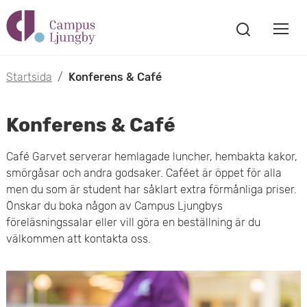
H
V
o
V
i
i
p
s
Startsida
/
Konferens & Café
s
a
p
s
a
Konferens & Café
a
ö
m
k
t
Café Garvet serverar hemlagade luncher, hembakta kakor,
f
o
smörgåsar och andra godsaker. Caféet är öppet för alla
ö
i
men du som är student har såklart extra förmånliga priser.
n
b
Önskar du boka någon av Campus Ljungbys
s
l
föreläsningssalar eller vill göra en beställning är du
t
i
l
välkommen att kontakta oss.
e
l
r
h
m
u