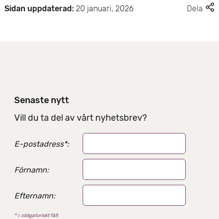
F
Sidan uppdaterad:
20 januari, 2026
Dela
l
e
r
d
e
l
n
i
Senaste nytt
n
g
Vill du ta del av vårt nyhetsbrev?
s
a
E-postadress
*
:
l
t
e
Förnamn:
r
n
Efternamn:
a
t
* = obligatoriskt fält