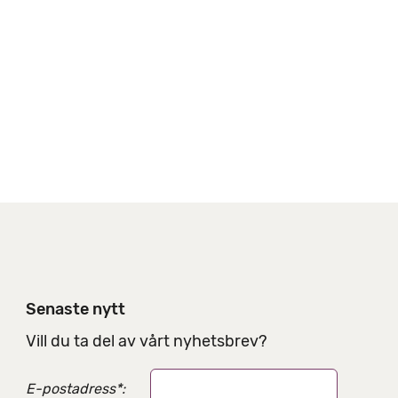
n
g
s
a
l
t
e
r
n
a
t
i
v
Senaste nytt
Vill du ta del av vårt nyhetsbrev?
E-postadress
*
: