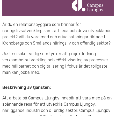
e
v
n
u
y
Är du en relationsbyggare som brinner för
d
näringslivsutveckling samt att leda och driva utvecklande
i
projekt? Vill du vara med och driva satsningar riktade till
Kronobergs och Smålands näringsliv och offentlig sektor?
n
Just nu söker vi dig som tycker att projektledning,
n
verksamhetsutveckling och effektivisering av processer
med hållbarhet och digitalisering i fokus är det roligaste
e
man kan jobba med.
h
Beskrivning av tjänsten:
å
Att arbeta på Campus Ljungby innebär att vara med på en
l
spännande resa för att utveckla Campus Ljungby,
närliggande industri och offentlig sektor. Campus Ljungby
l