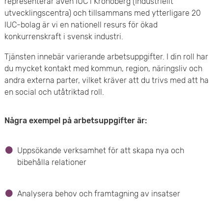
representerar även IUC i Kronoberg (Industriellt
e
utvecklingscentra) och tillsammans med ytterligare 20
IUC-bolag är vi en nationell resurs för ökad
t
konkurrenskraft i svensk industri.
Tjänsten innebär varierande arbetsuppgifter. I din roll har
du mycket kontakt med kommun, region, näringsliv och
andra externa parter, vilket kräver att du trivs med att ha
en social och utåtriktad roll.
Några exempel på arbetsuppgifter är:
Uppsökande verksamhet för att skapa nya och
bibehålla relationer
Analysera behov och framtagning av insatser