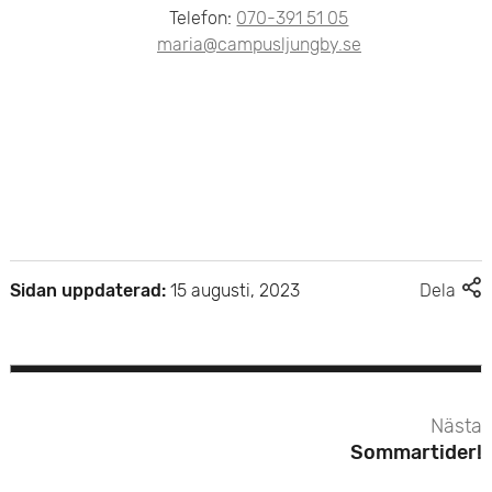
Telefon:
070-391 51 05
maria@campusljungby.se
F
Sidan uppdaterad:
15 augusti, 2023
Dela
l
e
r
d
e
Nästa
l
Sommartider!
n
i