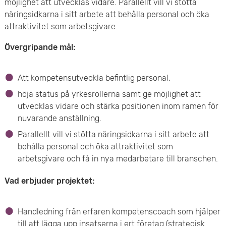
möjlighet att utvecklas vidare. Parallellt vill vi stötta
e
näringsidkarna i sitt arbete att behålla personal och öka
attraktivitet som arbetsgivare.
t
Övergripande mål:
Att kompetensutveckla befintlig personal,
höja status på yrkesrollerna samt ge möjlighet att
utvecklas vidare och stärka positionen inom ramen för
nuvarande anställning.
Parallellt vill vi stötta näringsidkarna i sitt arbete att
behålla personal och öka attraktivitet som
arbetsgivare och få in nya medarbetare till branschen.
Vad erbjuder projektet:
Handledning från erfaren kompetenscoach som hjälper
till att lägga upp insatserna i ert företag (strategisk