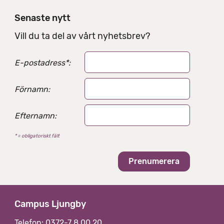
Senaste nytt
Vill du ta del av vårt nyhetsbrev?
E-postadress
*
:
Förnamn:
Efternamn:
* = obligatoriskt fält
Campus Ljungby
Telefon: 0372-7 8 00 20