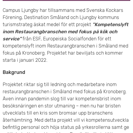
e
v
Campus Ljungby har tillsammans med Svenska Kockars
n
Förening, Destination Småland och Ljungby kommuns
u
turismstrateg äskat medel för ett projekt
”Kompetenslyft
y
d
inom Restaurangbranschen med fokus på kök och
service”
från ESF, Europeiska Socialfonden för ett
i
kompetenslyft inom Restaurangbranschen i Småland med
fokus på Kronoberg. Projektet har beviljats och kommer
n
starta i januari 2022.
n
Bakgrund
e
Projektet riktar sig till ledning och medarbetare inom
h
restaurangbranschen i Småland med fokus på Kronoberg.
Även innan pandemin slog till var kompetensbrist inom
å
besöksnäringen en stor utmaning – men nu har bristen
utvecklats till en kris som bromsar upp branschens
l
återhämtning. Med detta projekt vill vi kompetensutveckla
befintlig personal och höja status på yrkesrollerna samt ge
l