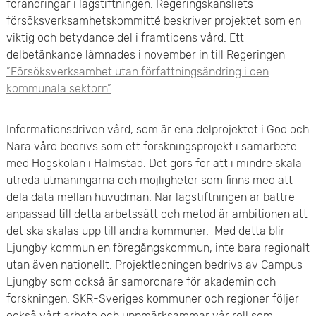
förändringar i lagstiftningen. Regeringskansliets
försöksverksamhetskommitté beskriver projektet som en
viktig och betydande del i framtidens vård. Ett
delbetänkande lämnades i november in till Regeringen
”Försöksverksamhet utan författningsändring i den
kommunala sektorn”
Informationsdriven vård, som är ena delprojektet i God och
Nära vård bedrivs som ett forskningsprojekt i samarbete
med Högskolan i Halmstad. Det görs för att i mindre skala
utreda utmaningarna och möjligheter som finns med att
dela data mellan huvudmän. När lagstiftningen är bättre
anpassad till detta arbetssätt och metod är ambitionen att
det ska skalas upp till andra kommuner. Med detta blir
Ljungby kommun en föregångskommun, inte bara regionalt
utan även nationellt. Projektledningen bedrivs av Campus
Ljungby som också är samordnare för akademin och
forskningen. SKR-Sveriges kommuner och regioner följer
också vårt arbete och uppmärksammar vår roll som