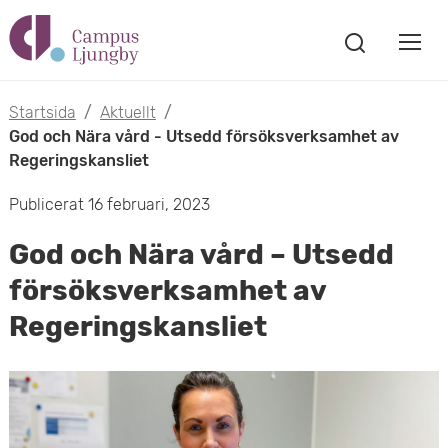
H
V
o
V
i
i
p
s
Startsida
/
Aktuellt
/
s
a
God och Nära vård - Utsedd försöksverksamhet av
p
s
Regeringskansliet
a
a
ö
Publicerat 16 februari, 2023
m
k
t
f
o
God och Nära vård – Utsedd
ö
i
n
försöksverksamhet av
b
s
l
Regeringskansliet
t
i
l
e
l
r
h
m
u