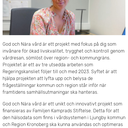
e
v
n
u
y
d
i
God och Nära vård är ett projekt med fokus på dig som
invånare för ökad livskvalitet, trygghet och kontroll genom
n
vårdresan, sömlöst över region- och kommungräns.
n
Projektet är ett av tre utsedda arbeten som
Regeringskansliet följer till och med 2023. Syftet är att
e
hjälpa projekten att lyfta upp och belysa de
frågeställningar kommun och region står inför när
h
framtidens samhällsutmaningar ska hanteras.
å
God och Nära vård är ett unikt och innovativt projekt som
finansieras av Familjen Kamprads Stiftelse. Detta för att
l
den hälsodata som finns i vårdsystemen i Ljungby kommun
l
och Region Kronoberg ska kunna användas och optimeras