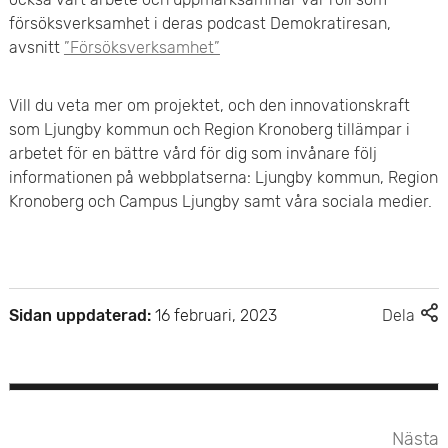
försöksverksamhet i deras podcast Demokratiresan,
avsnitt
”Försöksverksamhet”
Vill du veta mer om projektet, och den innovationskraft
som Ljungby kommun och Region Kronoberg tillämpar i
arbetet för en bättre vård för dig som invånare följ
informationen på webbplatserna: Ljungby kommun, Region
Kronoberg och Campus Ljungby samt våra sociala medier.
F
Sidan uppdaterad:
16 februari, 2023
Dela
l
e
r
d
e
Nästa
l