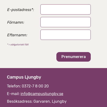
E-postadress
*
:
Förnamn:
Efternamn:
* = obligatoriskt fält
Campus Ljungby
Telefon: 0372-7 8 00 20
E-mail:
info@campusljungby.se
Besöksadress: Garvaren, Ljungby