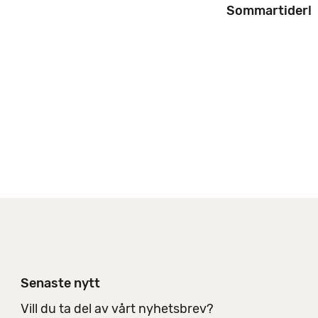
Sommartider!
n
i
n
g
s
a
l
t
e
r
n
a
t
i
v
Senaste nytt
Vill du ta del av vårt nyhetsbrev?