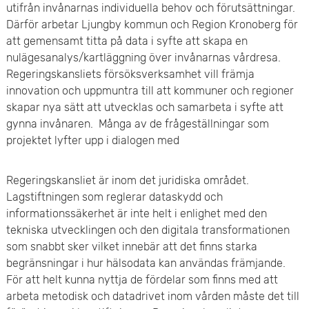
utifrån invånarnas individuella behov och förutsättningar.
e
Därför arbetar Ljungby kommun och Region Kronoberg för
att gemensamt titta på data i syfte att skapa en
t
nulägesanalys/kartläggning över invånarnas vårdresa.
Regeringskansliets försöksverksamhet vill främja
innovation och uppmuntra till att kommuner och regioner
skapar nya sätt att utvecklas och samarbeta i syfte att
gynna invånaren. Många av de frågeställningar som
projektet lyfter upp i dialogen med
Regeringskansliet är inom det juridiska området.
Lagstiftningen som reglerar dataskydd och
informationssäkerhet är inte helt i enlighet med den
tekniska utvecklingen och den digitala transformationen
som snabbt sker vilket innebär att det finns starka
begränsningar i hur hälsodata kan användas främjande.
För att helt kunna nyttja de fördelar som finns med att
arbeta metodisk och datadrivet inom vården måste det till