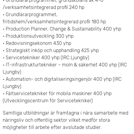
• Grundlärarprogrammet, grundskolans åk 4-6
e
/verksamhetsintegrerad profil 240 hp
• Grundlärarprogrammet,
t
fritidshem/verksamhetsintegrerad profil 180 hp
• Production Planner, Change & Sustainability 400 yhp
• Produktionsutveckling 300 yhp
• Redovisningsekonom 430 yhp
• Strategiskt inköp och upphandling 425 yhp
• Servicetekniker 400 yhp (IRC Ljungby)
• IT-infrastrukturtekniker – moln & säkerhet 400 yhp (IRC
Ljungby)
• Automation- och digitaliseringsingenjör 400 yhp (IRC
Ljungby)
• Fältservicetekniker för mobila maskiner 400 yhp
(Utvecklingscentrum för Servicetekniker)
Samtliga utbildningar är framtagna i nära samarbete med
näringsliv och offentlig sektor vilket medför stora
möjligheter till arbete efter avslutade studier.