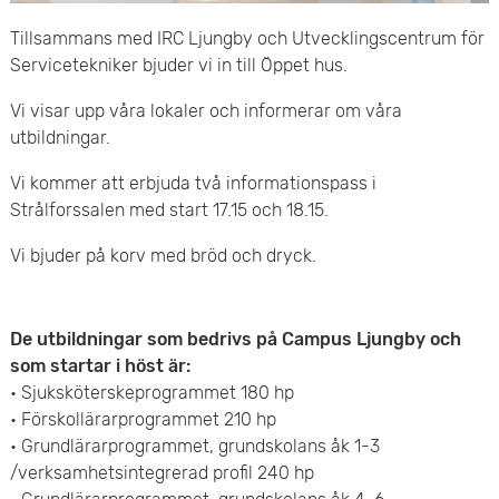
e
v
Tillsammans med IRC Ljungby och Utvecklingscentrum för
n
Servicetekniker bjuder vi in till Öppet hus.
u
y
Vi visar upp våra lokaler och informerar om våra
d
utbildningar.
i
Vi kommer att erbjuda två informationspass i
n
Strålforssalen med start 17.15 och 18.15.
n
Vi bjuder på korv med bröd och dryck.
e
De utbildningar som bedrivs på Campus Ljungby och
h
som startar i höst är:
å
• Sjuksköterskeprogrammet 180 hp
• Förskollärarprogrammet 210 hp
l
• Grundlärarprogrammet, grundskolans åk 1-3
/verksamhetsintegrerad profil 240 hp
l