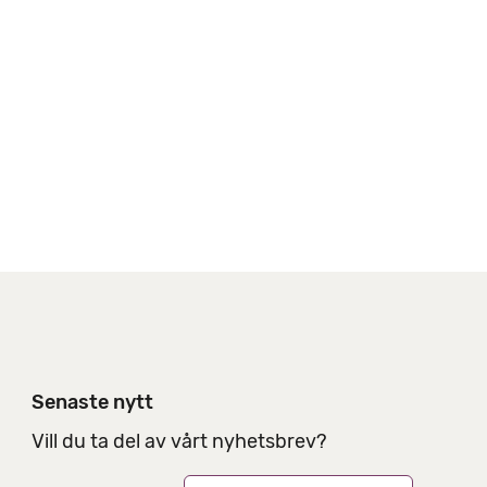
i
n
g
s
a
l
t
e
r
n
a
t
i
v
Senaste nytt
Vill du ta del av vårt nyhetsbrev?