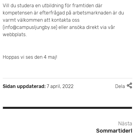
Vill du studera en utbildning för framtiden där
kompetensen är efterfrågad på arbetsmarknaden är du
varmt välkommen att kontakta oss
(info@campusljungby.se) eller ansöka direkt via vår
webbplats.
Hoppas vi ses den 4 maj!
F
Sidan uppdaterad:
7 april, 2022
Dela
l
e
r
d
e
Nästa
l
Sommartider!
n