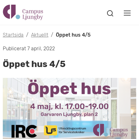
H
V
o
V
i
i
p
s
Startsida
/
Aktuellt
/
Öppet hus 4/5
s
a
p
Publicerat 7 april, 2022
s
a
a
ö
Öppet hus 4/5
m
k
t
f
o
ö
i
n
b
s
l
t
i
l
e
l
r
h
m
u