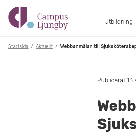
H
o
Utbildning
p
p
Startsida
/
Aktuellt
/
Webbanmälan till Sjukskötersk
a
t
Publicerat 13
i
l
Webba
l
h
Sjuk
u