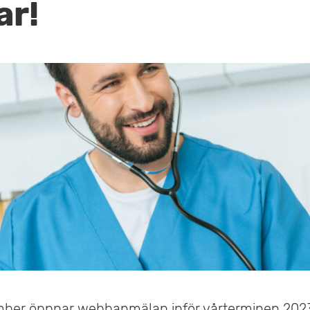
ar!
mber öppnar webbanmälan inför vårterminen 202