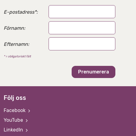
E-postadress
*
:
Förnamn:
Efternamn:
* = obligatoriskt fält
Följ oss
Facebook
YouTube
LinkedIn