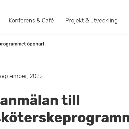
Konferens & Café
Projekt & utveckling
eprogrammet öppnar!
 september, 2022
nmälan till
sköterskeprogram