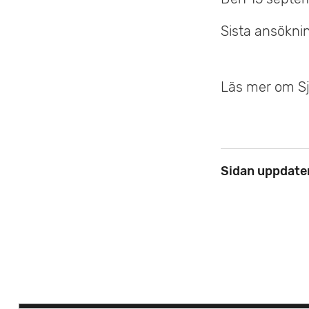
e
Sista ansökni
t
Läs mer om S
Sidan uppdate