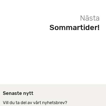
i
n
Nästa
g
s
Sommartider!
a
l
t
e
r
n
a
t
i
v
Senaste nytt
Vill du ta del av vårt nyhetsbrev?