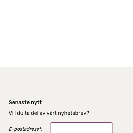
n
e
g
s
t
a
l
t
e
r
n
a
t
i
v
Senaste nytt
Vill du ta del av vårt nyhetsbrev?
E-postadress
*
: