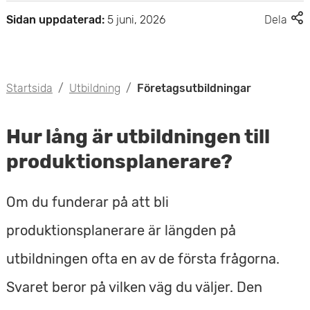
F
Sidan uppdaterad:
5 juni, 2026
Dela
l
e
r
d
Startsida
/
Utbildning
/
Företagsutbildningar
e
l
n
Hur lång är utbildningen till
i
n
produktionsplanerare?
g
s
a
Om du funderar på att bli
l
produktionsplanerare är längden på
t
e
utbildningen ofta en av de första frågorna.
r
n
Svaret beror på vilken väg du väljer. Den
a
t