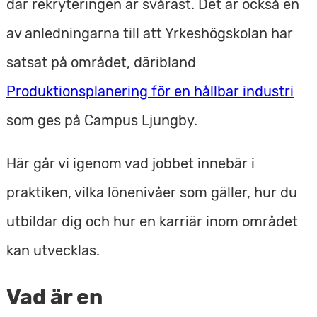
där rekryteringen är svårast. Det är också en
e
av anledningarna till att Yrkeshögskolan har
t
satsat på området, däribland
Produktionsplanering för en hållbar industri
som ges på Campus Ljungby.
Här går vi igenom vad jobbet innebär i
praktiken, vilka lönenivåer som gäller, hur du
utbildar dig och hur en karriär inom området
kan utvecklas.
Vad är en