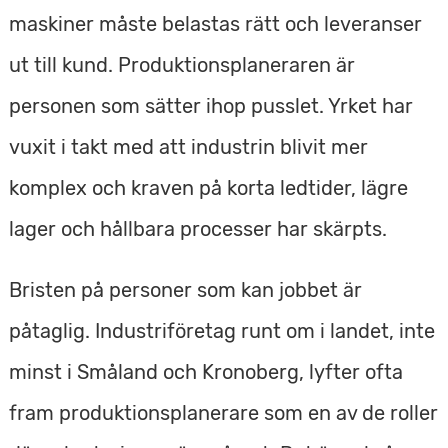
e
v
maskiner måste belastas rätt och leveranser
n
u
ut till kund. Produktionsplaneraren är
y
d
personen som sätter ihop pusslet. Yrket har
i
vuxit i takt med att industrin blivit mer
n
komplex och kraven på korta ledtider, lägre
n
lager och hållbara processer har skärpts.
e
Bristen på personer som kan jobbet är
h
påtaglig. Industriföretag runt om i landet, inte
å
minst i Småland och Kronoberg, lyfter ofta
l
fram produktionsplanerare som en av de roller
l