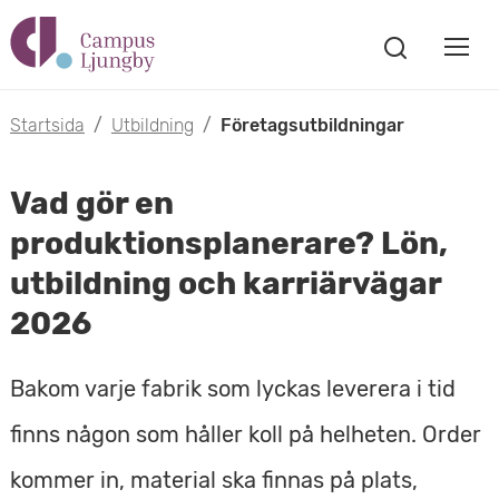
H
V
o
V
i
i
p
s
Startsida
/
Utbildning
/
Företagsutbildningar
s
a
p
s
a
Vad gör en
a
ö
m
k
produktionsplanerare? Lön,
t
f
o
utbildning och karriärvägar
ö
i
n
2026
b
s
l
t
i
l
Bakom varje fabrik som lyckas leverera i tid
e
l
r
h
finns någon som håller koll på helheten. Order
m
u
kommer in, material ska finnas på plats,