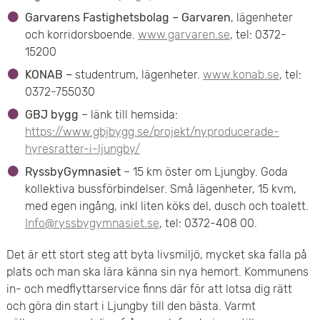
Garvarens Fastighetsbolag – Garvaren
, lägenheter
och korridorsboende.
www.garvaren.se
, tel: 0372-
15200
KONAB –
studentrum, lägenheter.
www.konab.se
, tel:
0372-755030
GBJ bygg
– länk till hemsida:
https://www.gbjbygg.se/projekt/nyproducerade-
hyresratter-i-ljungby/
RyssbyGymnasiet
– 15 km öster om Ljungby. Goda
kollektiva bussförbindelser. Små lägenheter, 15 kvm,
med egen ingång, inkl liten köks del, dusch och toalett.
Info@ryssbygymnasiet.se
, tel: 0372-408 00.
Det är ett stort steg att byta livsmiljö, mycket ska falla på
plats och man ska lära känna sin nya hemort. Kommunens
in- och medflyttarservice finns där för att lotsa dig rätt
och göra din start i Ljungby till den bästa. Varmt