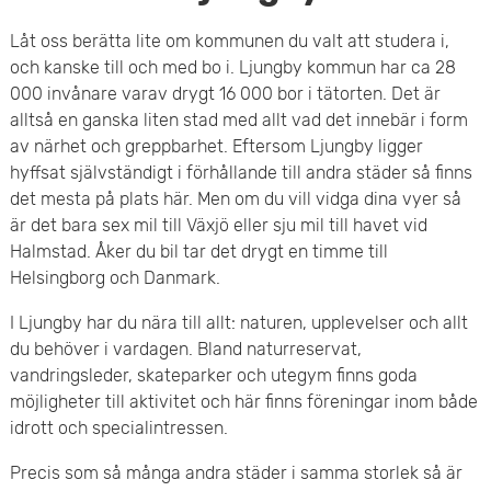
Låt oss berätta lite om kommunen du valt att studera i,
och kanske till och med bo i. Ljungby kommun har ca 28
000 invånare varav drygt 16 000 bor i tätorten. Det är
alltså en ganska liten stad med allt vad det innebär i form
av närhet och greppbarhet. Eftersom Ljungby ligger
hyffsat självständigt i förhållande till andra städer så finns
det mesta på plats här. Men om du vill vidga dina vyer så
är det bara sex mil till Växjö eller sju mil till havet vid
Halmstad. Åker du bil tar det drygt en timme till
Helsingborg och Danmark.
I Ljungby har du nära till allt: naturen, upplevelser och allt
du behöver i vardagen. Bland naturreservat,
vandringsleder, skateparker och utegym finns goda
möjligheter till aktivitet och här finns föreningar inom både
idrott och specialintressen.
Precis som så många andra städer i samma storlek så är