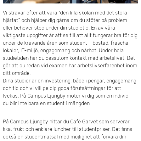
e
v
Vi strävar efter att vara “den lilla skolan med det stora
n
u
hjärtat” och hjälper dig gärna om du stöter på problem
y
eller behöver stöd under din studietid. En av våra
d
viktigaste uppgifter är att se till att allt fungerar bra för dig
under de krävande åren som student – bostad, fräscha
i
lokaler, IT-miljö, engagemang och närhet. Under hela
n
studietiden har du dessutom kontakt med arbetslivet. Det
gör att du redan vid examen har arbetslivserfarenhet inom
n
ditt område.
Dina studier är en investering, både i pengar, engagemang
e
och tid och vi vill ge dig goda förutsättningar för att
lyckas. På Campus Ljungby möter vi dig som en individ –
h
du blir inte bara en student i mängden.
å
På Campus Ljungby hittar du Café Garvet som serverar
l
fika, frukt och enklare luncher till studentpriser. Det finns
l
också en studentmatsal med möjlighet att förvara din