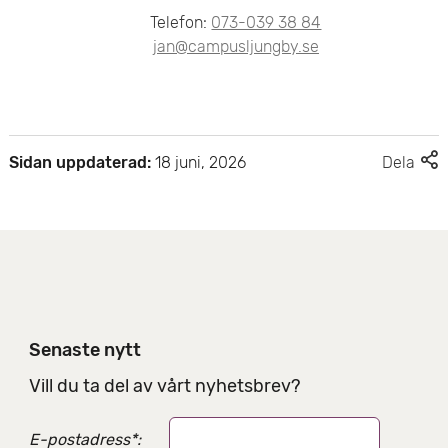
Telefon:
073-039 38 84
jan@campusljungby.se
F
Sidan uppdaterad:
18 juni, 2026
Dela
l
e
r
d
e
l
n
i
Senaste nytt
n
g
Vill du ta del av vårt nyhetsbrev?
s
a
E-postadress
*
:
l