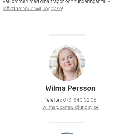
välkommen med dina frågor och funderingar till –
inflyttarservice@ljungby.se
!
Wilma Persson
Telefon:
073-840 02 05
wilma@campusljungby.se