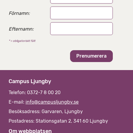
t
e
Förnamn:
r
n
Efternamn:
a
t
* = obligatoriskt fält
i
v
Campus Ljungby
Telefon: 0372-7 8 00 20
E-mail:
info@campusljungby.se
Besöksadress: Garvaren, Ljungby
Postadress: Stationsgatan 2, 341 60 Ljungby
Om webbplatsen