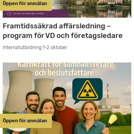
e
Öppen för anmälan
v
n
u
Framtidssäkrad affärsledning –
y
d
program för VD och företagsledare
i
Internatutbildning 1-2 oktober
n
n
e
h
å
l
Öppen för anmälan
l