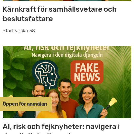
e
Kärnkraft för samhällsvetare och
beslutsfattare
t
Start vecka 38
Öppen för anmälan
AI, risk och fejknyheter: navigera i