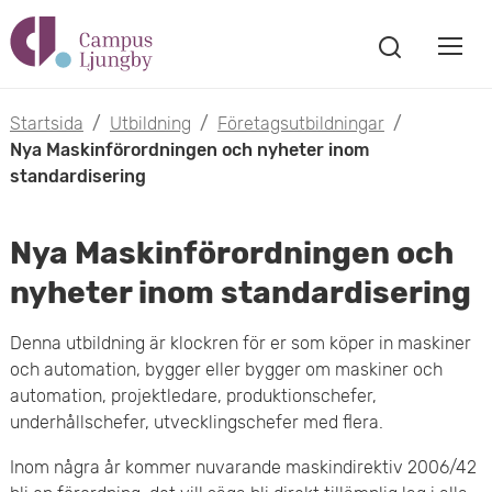
H
V
o
V
i
i
p
s
Startsida
/
Utbildning
/
Företagsutbildningar
/
s
a
Nya Maskinförordningen och nyheter inom
p
s
standardisering
a
a
ö
m
k
t
Nya Maskinförordningen och
f
o
ö
nyheter inom standardisering
i
n
b
s
l
Denna utbildning är klockren för er som köper in maskiner
t
i
och automation, bygger eller bygger om maskiner och
l
e
automation, projektledare, produktionschefer,
l
r
underhållschefer, utvecklingschefer med flera.
h
m
Inom några år kommer nuvarande maskindirektiv 2006/42
u