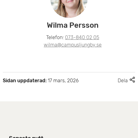
Wilma Persson
Telefon:
073-840 02 05
wilma@campusljungby.se
F
Sidan uppdaterad:
17 mars, 2026
Dela
l
e
r
d
e
l
n
i