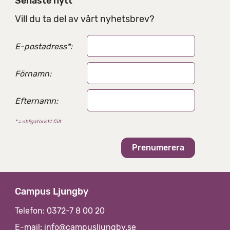
Senaste nytt
n
g
Vill du ta del av vårt nyhetsbrev?
s
a
E-postadress
*
:
l
t
e
Förnamn:
r
n
Efternamn:
a
t
* = obligatoriskt fält
i
v
Campus Ljungby
Telefon: 0372-7 8 00 20
E-mail:
info@campusljungby.se