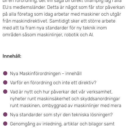
bli en förordning, det vill säga bli direkt tillämplig lag i alla
e
v
EU:s medlemsländer. Detta är något som får stor påverkan
n
på alla företag som idag arbetar med maskiner och utgår
u
från maskindirektivet. Samtidigt sker ett större arbete
y
med att ta fram nya standarder för ny teknik inom
d
områden såsom maskinlinjer, robotik och AI.
i
n
Innehåll:
n
Nya Maskinförordningen – innehåll
e
Varför en förordning och inte ett direktiv?
h
Vad är nytt och hur påverkar det vår verksamhet,
nyheter runt maskinsäkerhet och skyddsanordningar
å
runt maskinen, ombyggnad av maskinlinjer med mera
l
Nya standarder som styr den tekniska lösningen?
l
Genomgång av inledning, artiklar och bilagor samt