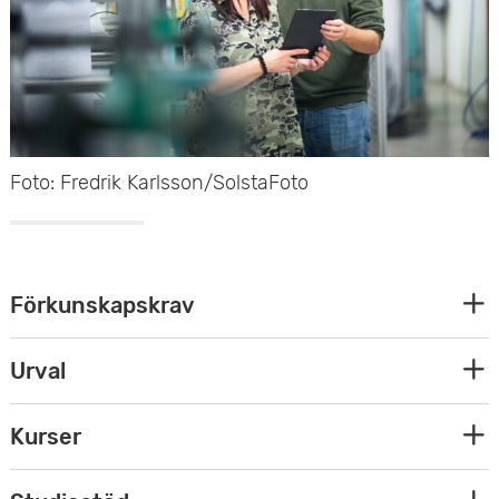
Foto: Fredrik Karlsson/SolstaFoto
E
Förkunskapskrav
x
E
Urval
p
x
E
Kurser
a
p
x
n