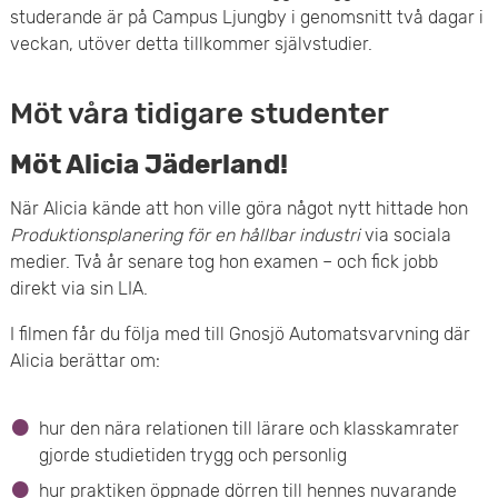
a
studerande är på Campus Ljungby i genomsnitt två dagar i
d
t
veckan, utöver detta tillkommer självstudier.
n
e
o
k
Möt våra tidigare studenter
f
r
n
ö
Möt Alicia Jäderland!
y
r
När Alicia kände att hon ville göra något nytt hittade hon
t
Produktionsplanering för en hållbar industri
via sociala
e
medier. Två år senare tog hon examen – och fick jobb
n
direkt via sin LIA.
t
i
I filmen får du följa med till Gnosjö Automatsvarvning där
a
Alicia berättar om:
n
g
g
hur den nära relationen till lärare och klasskamrater
i
gjorde studietiden trygg och personlig
u
hur praktiken öppnade dörren till hennes nuvarande