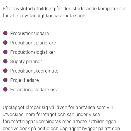
u
r
r
e
Efter avslutad utbildning får den studerande kompetenser
k
A
d
för att självständigt kunna arbeta som:
a
a
r
a
r
i
S
v
p
Produktionsledare
b
e
a
p
Produktionsplanerare
s
e
s
Produktionslogistiker
m
å
k
t
t
Supply planner
v
e
r
Produktionskoordinator
s
ö
e
g
Projektledare
a
l
d
r
Förändringsledare osv…
e
v
i
k
n
v
Upplägget lämpar sig väl även för anställda som vill
a
d
utvecklas inom företaget och kan under vissa
s
förutsättningar kombineras med arbete. Utbildningen
n
a
bedrivs dock på heltid och upplägget bygger på att den