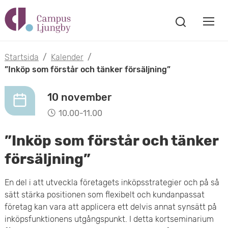
H
V
o
V
i
i
p
s
Startsida
/
Kalender
/
s
a
”Inköp som förstår och tänker försäljning”
p
s
a
a
ö
10 november
m
k
t
10.00-11.00
f
o
ö
i
”Inköp som förstår och tänker
n
b
s
l
försäljning”
t
i
l
e
En del i att utveckla företagets inköpsstrategier och på så
l
r
sätt stärka positionen som flexibelt och kundanpassat
h
företag kan vara att applicera ett delvis annat synsätt på
m
u
inköpsfunktionens utgångspunkt. I detta kortseminarium