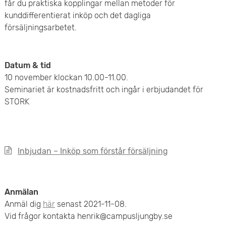
e
får du praktiska kopplingar mellan metoder för
v
kunddifferentierat inköp och det dagliga
n
försäljningsarbetet.
u
y
d
Datum & tid
i
10 november klockan 10.00-11.00.
Seminariet är kostnadsfritt och ingår i erbjudandet för
n
STORK
n
e
Inbjudan – Inköp som förstår försäljning
h
å
Anmälan
l
Anmäl dig
här
senast 2021-11-08.
Vid frågor kontakta henrik@campusljungby.se
l