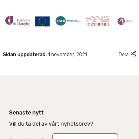
e
t
F
Sidan uppdaterad:
1 november, 2021
Dela
l
e
r
d
e
l
n
i
Senaste nytt
n
g
Vill du ta del av vårt nyhetsbrev?
s
a