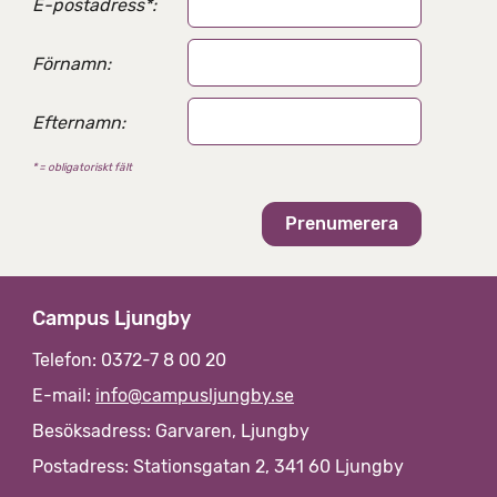
E-postadress
*
:
l
t
e
Förnamn:
r
n
Efternamn:
a
t
* = obligatoriskt fält
i
v
Campus Ljungby
Telefon: 0372-7 8 00 20
E-mail:
info@campusljungby.se
Besöksadress: Garvaren, Ljungby
Postadress: Stationsgatan 2, 341 60 Ljungby