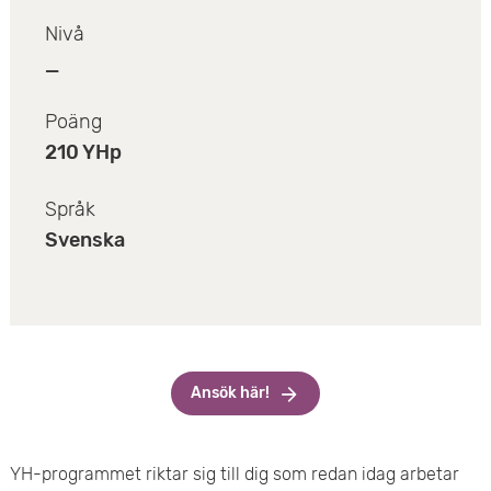
e
Nivå
_
t
Poäng
210 YHp
Språk
Svenska
Ansök här!
YH-programmet riktar sig till dig som redan idag arbetar