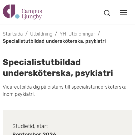
H
V
o
V
i
i
p
s
Startsida
/
Utbildning
/
YH-Utbildningar
/
s
a
Specialistutbildad undersköterska, psykiatri
p
s
a
a
ö
Specialistutbildad
m
k
t
f
undersköterska, psykiatri
o
ö
i
n
b
Vidareutbilda dig på distans till specialistundersköterska
s
l
inom psykiatri.
t
i
l
e
l
r
F
h
m
a
Studietid, start
u
September 2026