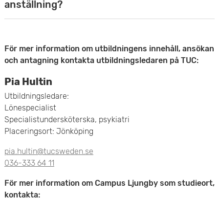
r
n
i
p
anställning?
d
x
t
d
n
a
a
p
n
e
g
n
För mer information om utbildningens innehåll, ansökan
g
a
e
och antagning kontakta utbildningsledaren på TUC:
r
d
a
n
r
Pia Hultin
a
e
r
d
Utbildningsledare:
s
V
r
Lönespecialist
e
Specialistundersköterska, psykiatri
i
a
Placeringsort: Jönköping
r
l
H
pia.hultin@tucsweden.se
a
k
u
036-333 64 11
H
a
r
För mer information om Campus Ljungby som studieort,
u
kontakta:
a
s
r