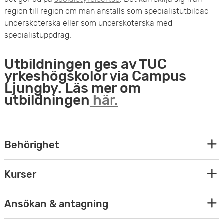
region till region om man anställs som specialistutbildad
undersköterska eller som undersköterska med
specialistuppdrag.
Utbildningen ges av TUC
yrkeshögskolor via Campus
Ljungby. Läs mer om
utbildningen
här.
E
Behörighet
x
E
Kurser
p
x
E
Ansökan & antagning
a
p