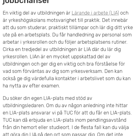
jobbchanser
En viktig del av utbildningen är
Lärande i arbete (LIA)
och
är yrkeshögskolans motsvarighet till praktik. Det innebär
att du som studerar, praktiskt tillämpar och lär dig ditt yrke
ute på en arbetsplats. Du får handledning av personal som
arbetar i yrkesrollen och du följer arbetsplatsens rutiner.
Cirka en tredjedel av utbildningen är LIA där du lär dig
yrkesrollen. LIAn är en mycket uppskattad del av
utbildningen och ger dig en viktig och bra förståelse för
vad som förväntas av dig som yrkesverksam. Den kan
också ge dig värdefulla kontakter i arbetslivet som du kan
ha nytta av efter examen.
Du söker din egen LIA-plats med stöd av
utbildningsledaren. Om du av någon anledning inte hittar
en LIA-plats ansvarar vi på TUC för att du får en LIA-plats.
TUC kan då erbjuda en LIA-plats inom pendlingsavstånd
från din hemort eller studieort. I de flesta fall kan du välja
att göra din LIA på den ort som passar dig. Om det inte