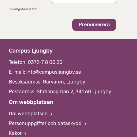
f
i
t
l
* = obligatoriskt fält
i
ö
v
v
a
r
e
n
v
t
s
Campus Ljungby
ä
u
t
Telefon: 0372-7 8 00 20
n
t
E-mail:
info@campusljungby.se
ä
t
?
Besöksadress: Garvaren, Ljungby
l
a
Postadress: Stationsgatan 2, 341 60 Ljungby
l
Om webbplatsen
m
n
Om webbplatsen
i
i
Personuppgifter och dataskydd
g
Kakor
n