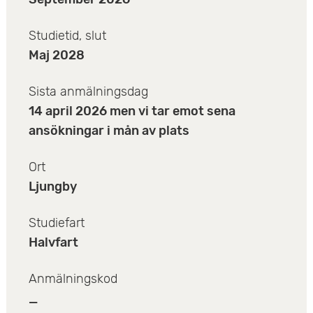
e
k
v
n
Studietid, slut
t
u
Maj 2028
y
a
d
Sista anmälningsdag
o
i
14 april 2026 men vi tar emot sena
m
n
ansökningar i mån av plats
n
Ort
e
Ljungby
h
Studiefart
Halvfart
å
l
Anmälningskod
_
l