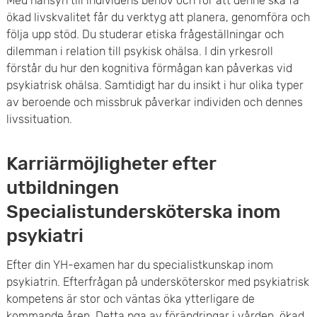
Med hänsyn till individens behov och för att denne ska få
ökad livskvalitet får du verktyg att planera, genomföra och
följa upp stöd. Du studerar etiska frågeställningar och
dilemman i relation till psykisk ohälsa. I din yrkesroll
förstår du hur den kognitiva förmågan kan påverkas vid
psykiatrisk ohälsa. Samtidigt har du insikt i hur olika typer
av beroende och missbruk påverkar individen och dennes
livssituation.
Karriärmöjligheter efter
utbildningen
Specialistundersköterska inom
psykiatri
Efter din YH-examen har du specialistkunskap inom
psykiatrin. Efterfrågan på undersköterskor med psykiatrisk
kompetens är stor och väntas öka ytterligare de
kommande åren. Detta pga av förändringar i vården, ökad