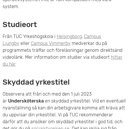
system.
Studieort
Från TUC Yrkeshögskola i
Helsingborg
,
Campus
Ljungby
eller
Campus Vimmerby
medverkar du på
programmets träffar och föreläsningar genom direktsänd
videolänk. Mer information om studier via studieort
hittar
du här
Skyddad yrkestitel
Observera att från och med den 1 juli 2023
är
Undersköterska
en skyddad yrkestitel. Vid en eventuell
nyanställning så kan din arbetsgivare komma att kräva att
du uppvisar din yrkestitel. Vi på TUC rekommenderar
därför att du ansöker om skyddad yrkestitel i god tid, och
det gör du på
socialstyrelsen.se
. Det kan skilja sig från