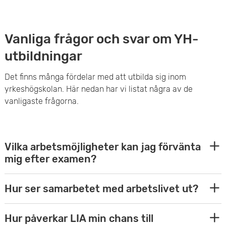
ö
g
a
t
r
a
k
h
L
r
Vanliga frågor och svar om YH-
m
a
e
i
o
utbildningar
a
n
t
t
d
Det finns många fördelar med att utbilda sig inom
r
&
yrkeshögskolan. Här nedan har vi listat några av de
t
u
vanligaste frågorna.
b
a
e
k
e
n
r
t
t
E
Vilka arbetsmöjligheter kan jag förvänta
t
a
i
mig efter examen?
s
x
a
t
o
p
p
g
E
Hur ser samarbetet med arbetslivet ut?
u
n
a
a
n
x
r
s
E
Hur påverkar LIA min chans till