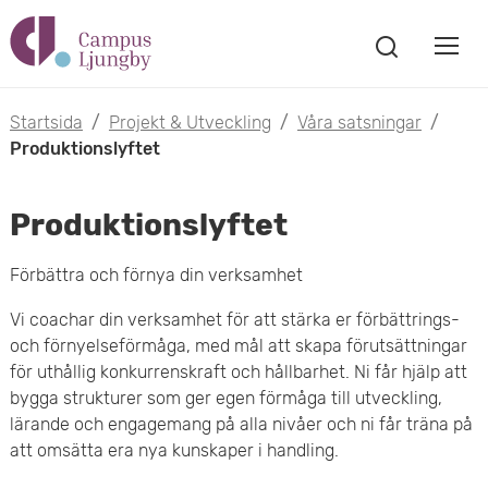
H
V
o
V
i
i
p
s
Startsida
/
Projekt & Utveckling
/
Våra satsningar
/
s
a
Produktionslyftet
p
s
a
a
ö
Produktionslyftet
m
k
t
f
o
Förbättra och förnya din verksamhet
ö
i
n
b
Vi coachar din verksamhet för att stärka er förbättrings-
s
l
och förnyelseförmåga, med mål att skapa förutsättningar
t
i
för uthållig konkurrenskraft och hållbarhet. Ni får hjälp att
l
e
bygga strukturer som ger egen förmåga till utveckling,
l
r
h
lärande och engagemang på alla nivåer och ni får träna på
m
att omsätta era nya kunskaper i handling.
u