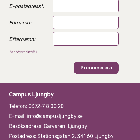
a
E-postadress
*
:
l
t
e
Förnamn:
r
n
Efternamn:
a
t
* = obligatoriskt fält
i
v
Campus Ljungby
Telefon: 0372-7 8 00 20
E-mail:
info@campusljungby.se
Besöksadress: Garvaren, Ljungby
Postadress: Stationsgatan 2, 341 60 Ljungby