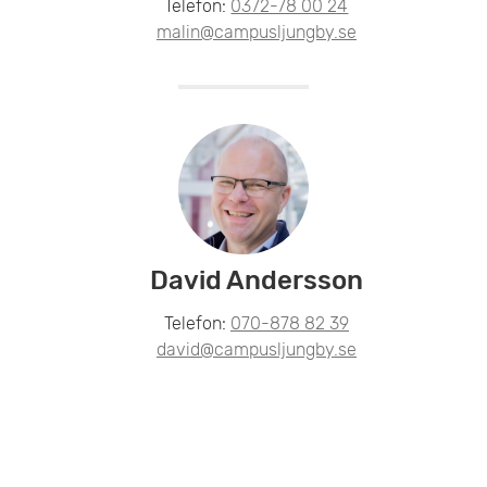
Telefon:
0372-78 00 24
malin@campusljungby.se
David Andersson
Telefon:
070-878 82 39
david@campusljungby.se