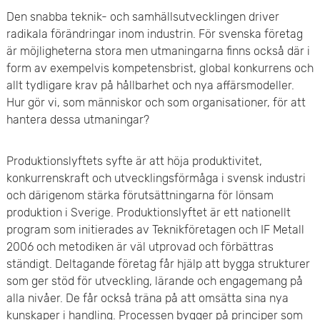
e
v
Den snabba teknik- och samhällsutvecklingen driver
n
radikala förändringar inom industrin. För svenska företag
u
är möjligheterna stora men utmaningarna finns också där i
y
form av exempelvis kompetensbrist, global konkurrens och
d
allt tydligare krav på hållbarhet och nya affärsmodeller.
i
Hur gör vi, som människor och som organisationer, för att
hantera dessa utmaningar?
n
n
Produktionslyftets syfte är att höja produktivitet,
konkurrenskraft och utvecklingsförmåga i svensk industri
e
och därigenom stärka förutsättningarna för lönsam
produktion i Sverige. Produktionslyftet är ett nationellt
h
program som initierades av Teknikföretagen och IF Metall
2006 och metodiken är väl utprovad och förbättras
å
ständigt. Deltagande företag får hjälp att bygga strukturer
l
som ger stöd för utveckling, lärande och engagemang på
alla nivåer. De får också träna på att omsätta sina nya
l
kunskaper i handling. Processen bygger på principer som