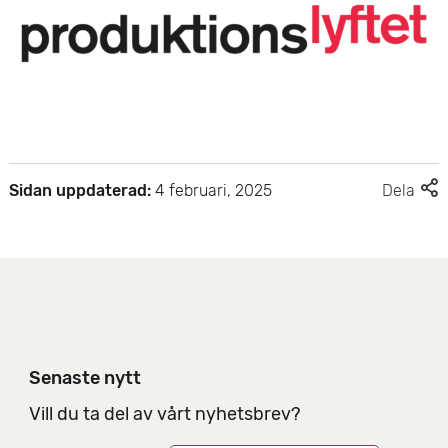
F
Sidan uppdaterad:
4 februari, 2025
Dela
l
e
r
d
e
l
n
i
Senaste nytt
n
g
Vill du ta del av vårt nyhetsbrev?
s