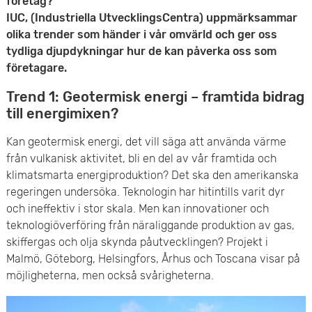
företag?
e
v
IUC, (Industriella UtvecklingsCentra) uppmärksammar
n
olika trender som händer i vår omvärld och ger oss
u
tydliga djupdykningar hur de kan påverka oss som
y
företagare.
d
Trend 1: Geotermisk energi – framtida bidrag
i
till energimixen?
n
Kan geotermisk energi, det vill säga att använda värme
n
från vulkanisk aktivitet, bli en del av vår framtida och
klimatsmarta energiproduktion? Det ska den amerikanska
e
regeringen undersöka. Teknologin har hitintills varit dyr
och ineffektiv i stor skala. Men kan innovationer och
h
teknologiöverföring från näraliggande produktion av gas,
å
skiffergas och olja skynda påutvecklingen? Projekt i
Malmö, Göteborg, Helsingfors, Århus och Toscana visar på
l
möjligheterna, men också svårigheterna.
l