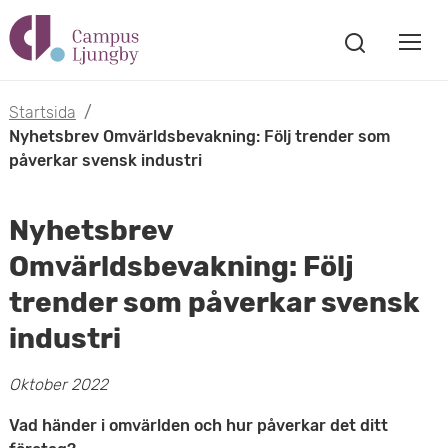
H
V
o
V
i
i
p
s
Startsida
/
s
a
Nyhetsbrev Omvärldsbevakning: Följ trender som
p
s
påverkar svensk industri
a
a
ö
m
k
t
Nyhetsbrev
f
o
ö
Omvärldsbevakning: Följ
i
n
b
trender som påverkar svensk
s
l
t
i
industri
l
e
l
r
Oktober 2022
h
m
Vad händer i omvärlden och hur påverkar det ditt
u