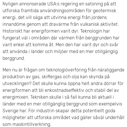
Nyligen annonserade USA:s regering en satsning på att
utforska framtida användningsområden för geotermisk
energi, det vill säga att utvinna energi från jordens
innandöme genom att dravärme från vulkanisk aktivitet.
Historiskt har energiformen varit dyr. Teknologin har
fungerat väl i områden där värmen från berggrunden har
varit enkel att komma åt. Men den har varit dyr och svår
att använda i länder och miljöer med en mer otillgänglig
berggrund.
Men nu är frågan om teknologiöverföring från näraliggande
produktion av gas, skiffergas och olja kan skynda på
utvecklingen? Det skulle kunna öppna helt andra dörrar för
energiformen att bli enkostnadseffektiv och stabil del av
energimixen. Tekniken skulle i så fall kunna bli aktuell i
länder med en mer otillgänglig berggrund som exempelvis
Sverige har. För industrin skapar detta potentiellt goda
möjligheter att utforska området vad gäller såväl underhåll
som maskintillverkning.