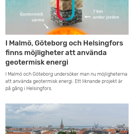
t
e
r
n
a
t
I Malmö, Göteborg och Helsingfors
i
v
finns möjligheter att använda
geotermisk energi
I Malmö och Göteborg undersöker man nu möjligheterna
att använda geotermisk energi. Ett liknande projekt är
på gång i Helsingfors.