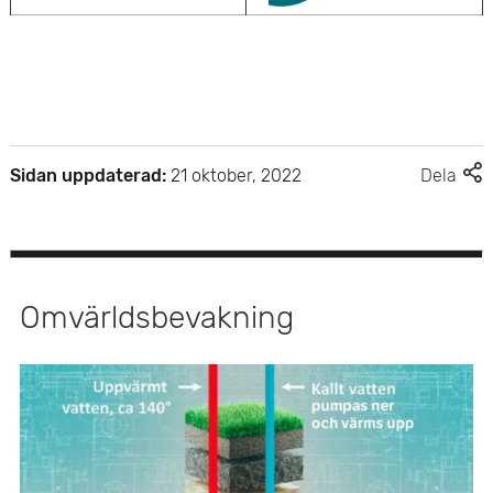
F
Sidan uppdaterad:
21 oktober, 2022
Dela
l
e
r
d
e
Omvärldsbevakning
l
n
i
n
g
s
a
l