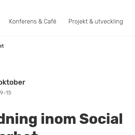
Konferens & Café
Projekt & utveckling
et
oktober
9-15
dning inom Social