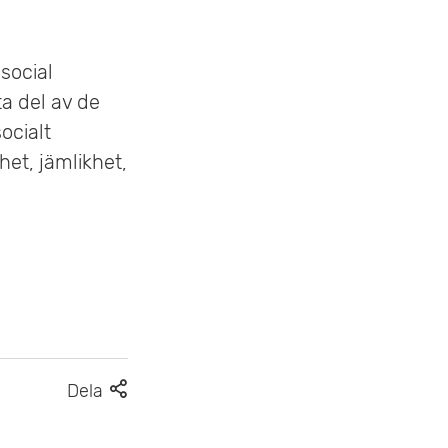
r
n
y
social
ta del av de
ocialt
et, jämlikhet,
F
Dela
l
e