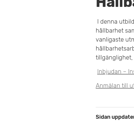
Hållb
v
u
I denna utbild
hållbarhet sam
d
vanligaste ut
i
hållbarhetsar
n
tillgänglighet
n
Inbjudan – In
e
Anmälan till u
h
å
l
Sidan uppdate
l