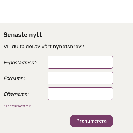
r
d
e
l
Senaste nytt
n
Vill du ta del av vårt nyhetsbrev?
i
n
E-postadress
*
:
g
s
Förnamn:
a
l
Efternamn:
t
* = obligatoriskt fält
e
r
n
a