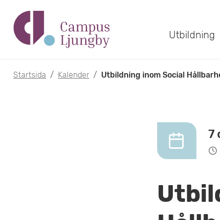
H
o
Utbildning
p
p
Startsida
/
Kalender
/
Utbildning inom Social Hållbarh
a
t
i
7 
l
l
Utbil
h
u