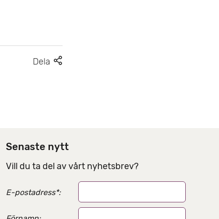
F
Dela
l
e
r
d
e
l
Senaste nytt
n
Vill du ta del av vårt nyhetsbrev?
i
n
E-postadress
*
:
g
s
Förnamn: