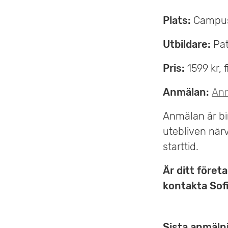
Plats:
Campus
Utbildare:
Pat
Pris:
1599 kr,
Anmälan:
Anm
Anmälan är bi
utebliven när
starttid.
Är ditt föret
kontakta Sof
Sista anmälni