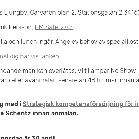
 Ljungby, Garvaren plan 2, Stationsgatan 2 3416
rik Persson,
PM Safety AB
 fika och lunch ingår. Ange ev behov av specialkost
äl dig här via länken!
ndande men kan överlåtas. Vi tillämpar No Show-a
varo eller avanmälan senare än 48 timmar innan a
ag med i
Strategisk kompetensförsörjning för i
ie Schentz innan anmälan.
ngsdag är 30 april!