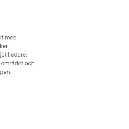
skt med
ker,
jektledare,
r området och
ppen.