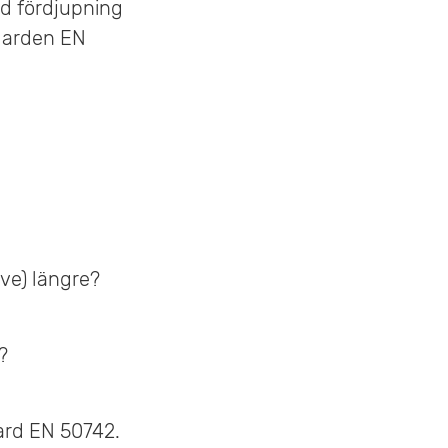
ld fördjupning
ndarden EN
ive) längre?
?
ard EN 50742.