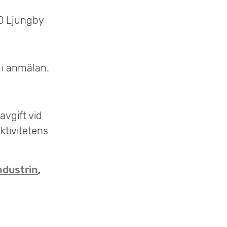
0 Ljungby
 i anmälan.
vgift vid
ktivitetens
ndustrin
,