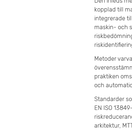
Den inleds med
e
kopplad till 
integrerade ti
t
maskin- och s
riskbedömnin
riskidentifier
Metoder varva
överensstämme
praktiken omsä
och automati
Standarder so
EN ISO 13849-
riskreduceran
arkitektur, M