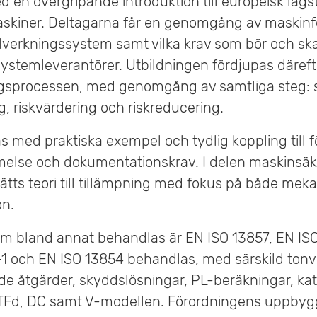
 en övergripande introduktion till europeisk lagst
maskiner. Deltagarna får en genomgång av maskin
llverkningssystem samt vilka krav som bör och ska
ystemleverantörer. Utbildningen fördjupas därefte
gsprocessen, med genomgång av samtliga steg: s
ing, riskvärdering och riskreducering.
s med praktiska exempel och tydlig koppling till 
lse och dokumentationskrav. I delen maskinsäke
tts teori till tillämpning med fokus på både meka
on.
m bland annat behandlas är EN ISO 13857, EN ISO
1 och EN ISO 13854 behandlas, med särskild tonv
de åtgärder, skyddslösningar, PL-beräkningar, ka
TTFd, DC samt V-modellen. Förordningens uppby