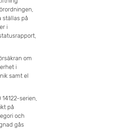
iftning
förordningen,
 ställas på
r i
tatusrapport,
försäkran om
rhet i
nik samt el
 14122-serien,
ikt på
tegori och
ggnad gås