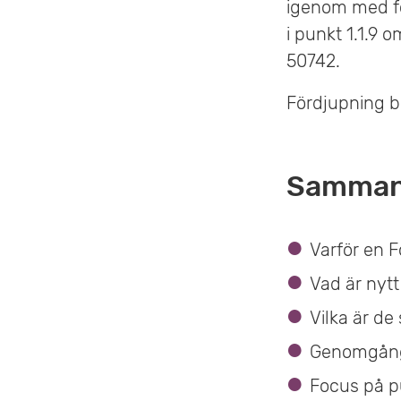
igenom med fok
i punkt 1.1.9
50742.
Fördjupning b
Sammanf
Varför en F
Vad är nyt
Vilka är de
Genomgång a
Focus på p