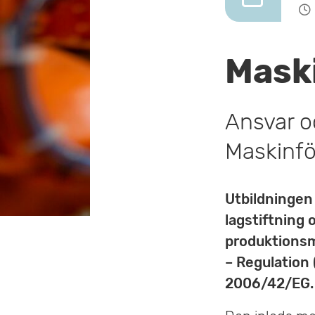
v
u
Mask
d
i
Ansvar o
n
Maskinfö
n
e
Utbildningen
h
lagstiftning 
produktionsm
å
– Regulation
l
2006/42/EG.
l