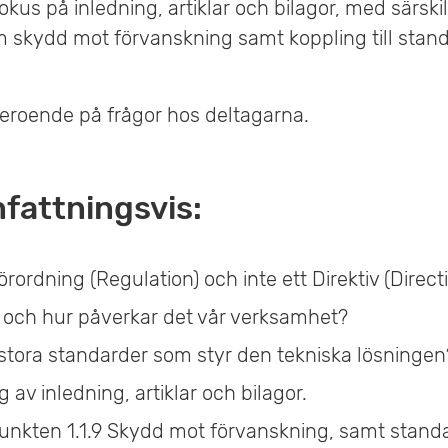
us på inledning, artiklar och bilagor, med särski
 om skydd mot förvanskning samt koppling till sta
eroende på frågor hos deltagarna.
attningsvis:
örordning (Regulation) och inte ett Direktiv (Direct
t och hur påverkar det vår verksamhet?
 stora standarder som styr den tekniska lösningen
v inledning, artiklar och bilagor.
unkten 1.1.9 Skydd mot förvanskning, samt stand