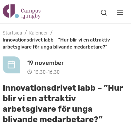
H
V
o
V
i
i
p
s
Startsida
/
Kalender
/
s
a
Innovationsdrivet labb - "Hur blir vi en attraktiv
p
s
arbetsgivare för unga blivande medarbetare?"
a
a
ö
m
k
19 november
t
f
o
13.30-16.30
ö
i
n
b
Innovationsdrivet labb – ”Hur
s
l
t
i
blir vi en attraktiv
l
e
arbetsgivare för unga
l
r
h
blivande medarbetare?”
m
u