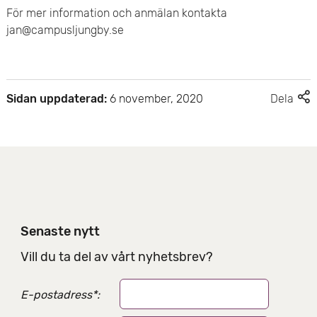
För mer information och anmälan kontakta
e
jan@campusljungby.se
t
F
Sidan uppdaterad:
6 november, 2020
Dela
l
e
r
d
e
l
n
i
Senaste nytt
n
g
Vill du ta del av vårt nyhetsbrev?
s
a
E-postadress
*
:
l
t