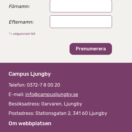
e
Förnamn:
r
n
Efternamn:
a
t
* = obligatoriskt fält
i
v
Campus Ljungby
Telefon: 0372-7 8 00 20
E-mail:
info@campusljungby.se
Besöksadress: Garvaren, Ljungby
Postadress: Stationsgatan 2, 341 60 Ljungby
Om webbplatsen