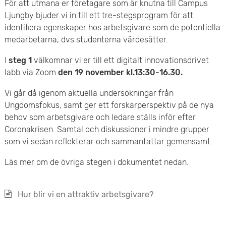
e
För att utmana er företagare som är knutna till Campus
v
Ljungby bjuder vi in till ett tre-stegsprogram för att
n
identifiera egenskaper hos arbetsgivare som de potentiella
u
medarbetarna, dvs studenterna värdesätter.
y
d
I
steg 1
välkomnar vi er till ett digitalt innovationsdrivet
i
labb via Zoom
den 19 november kl.13:30-16.30.
n
Vi går då igenom aktuella undersökningar från
Ungdomsfokus, samt ger ett forskarperspektiv på de nya
n
behov som arbetsgivare och ledare ställs inför efter
Coronakrisen. Samtal och diskussioner i mindre grupper
e
som vi sedan reflekterar och sammanfattar gemensamt.
h
Läs mer om de övriga stegen i dokumentet nedan.
å
Hur blir vi en attraktiv arbetsgivare?
l
l