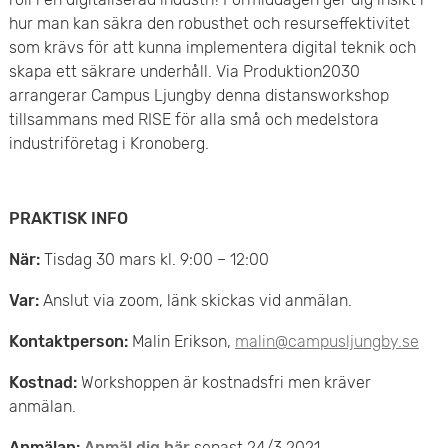
e
v
hur man kan säkra den robusthet och resurseffektivitet
n
som krävs för att kunna implementera digital teknik och
u
skapa ett säkrare underhåll. Via Produktion2030
y
arrangerar Campus Ljungby denna distansworkshop
d
tillsammans med RISE för alla små och medelstora
i
industriföretag i Kronoberg.
n
PRAKTISK INFO
n
När:
Tisdag 30 mars kl. 9:00 – 12:00
e
Var:
Anslut via zoom, länk skickas vid anmälan.
h
Kontaktperson:
Malin Erikson,
malin@campusljungby.se
å
Kostnad:
Workshoppen är kostnadsfri men kräver
l
anmälan.
l
Anmälan:
Anmäl dig här
senast 24/3 2021