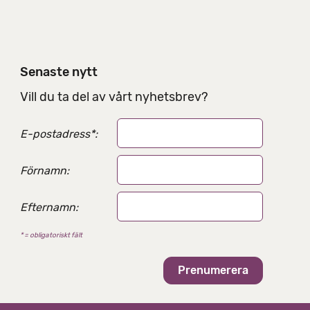
d
e
l
n
i
Senaste nytt
n
g
Vill du ta del av vårt nyhetsbrev?
s
a
E-postadress
*
:
l
t
e
Förnamn:
r
n
Efternamn:
a
t
* = obligatoriskt fält
i
v