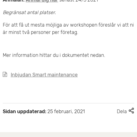
e
Begränsat antal platser.
t
För att få ut mesta möjliga av workshopen föreslår vi att ni
är minst två personer per företag.
Mer information hittar du i dokumentet nedan.
Inbjudan Smart maintenance
F
Sidan uppdaterad:
25 februari, 2021
Dela
l
e
r