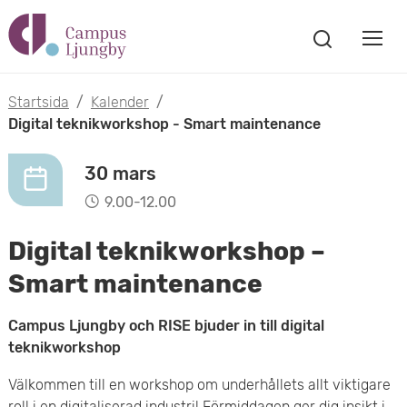
H
V
o
V
i
i
p
s
Startsida
/
Kalender
/
s
a
Digital teknikworkshop - Smart maintenance
p
s
a
a
ö
30 mars
m
k
t
9.00-12.00
f
o
ö
i
Digital teknikworkshop –
n
b
s
l
Smart maintenance
t
i
l
e
Campus Ljungby och RISE bjuder in till digital
l
r
teknikworkshop
h
m
Välkommen till en workshop om underhållets allt viktigare
u
roll i en digitaliserad industri! Förmiddagen ger dig insikt i