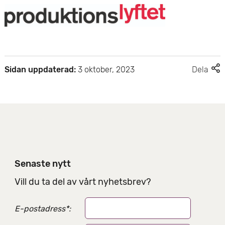
F
Sidan uppdaterad:
3 oktober, 2023
Dela
l
e
r
d
e
l
n
i
Senaste nytt
n
g
Vill du ta del av vårt nyhetsbrev?
s
a
E-postadress
*
:
l
t