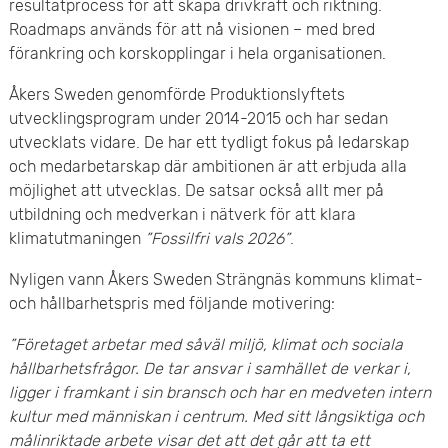
resultatprocess för att skapa drivkraft och riktning.
e
Roadmaps används för att nå visionen – med bred
förankring och korskopplingar i hela organisationen.
t
Åkers Sweden genomförde Produktionslyftets
utvecklingsprogram under 2014-2015 och har sedan
utvecklats vidare. De har ett tydligt fokus på ledarskap
och medarbetarskap där ambitionen är att erbjuda alla
möjlighet att utvecklas. De satsar också allt mer på
utbildning och medverkan i nätverk för att klara
klimatutmaningen
”Fossilfri vals 2026”
.
Nyligen vann Åkers Sweden Strängnäs kommuns klimat-
och hållbarhetspris med följande motivering:
”Företaget arbetar med såväl miljö, klimat och sociala
hållbarhetsfrågor. De tar ansvar i samhället de verkar i,
ligger i framkant i sin bransch och har en medveten intern
kultur med människan i centrum. Med sitt långsiktiga och
målinriktade arbete visar det att det går att ta ett