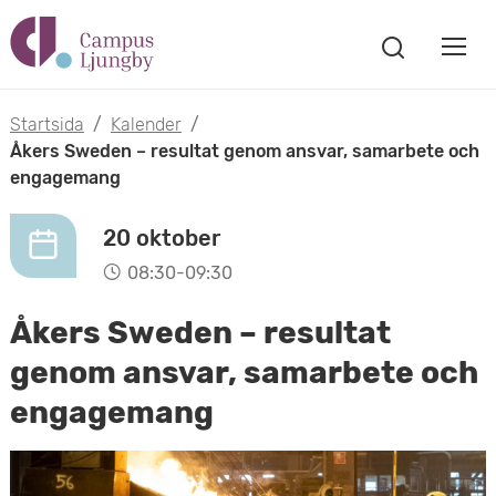
H
V
o
V
i
i
p
s
Startsida
/
Kalender
/
s
a
Åkers Sweden – resultat genom ansvar, samarbete och
p
s
engagemang
a
a
ö
m
k
20 oktober
t
f
o
08:30-09:30
ö
i
n
b
Åkers Sweden – resultat
s
l
t
i
genom ansvar, samarbete och
l
e
engagemang
l
r
h
m
u