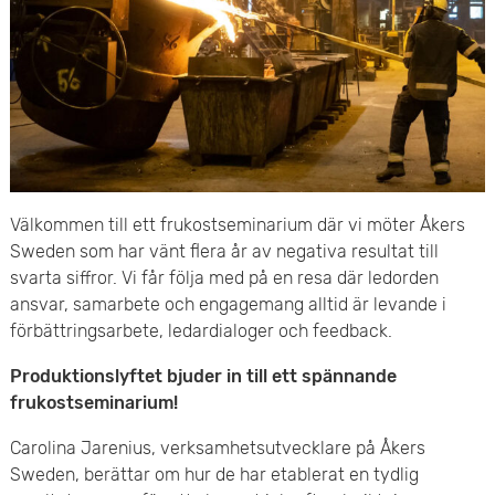
e
v
n
u
y
d
i
n
Välkommen till ett frukostseminarium där vi möter Åkers
n
Sweden som har vänt flera år av negativa resultat till
svarta siffror. Vi får följa med på en resa där ledorden
e
ansvar, samarbete och engagemang alltid är levande i
förbättringsarbete, ledardialoger och feedback.
h
Produktionslyftet bjuder in till ett spännande
å
frukostseminarium!
l
Carolina Jarenius, verksamhetsutvecklare på Åkers
l
Sweden, berättar om hur de har etablerat en tydlig