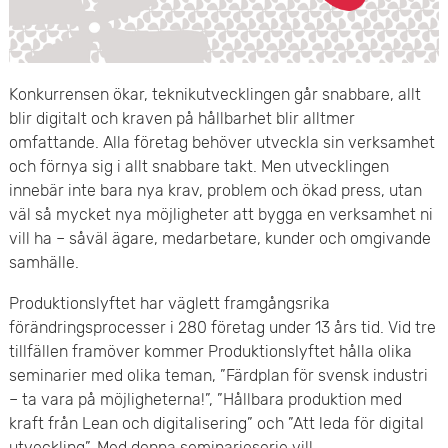
e
v
n
u
y
Konkurrensen ökar, teknikutvecklingen går snabbare, allt
d
blir digitalt och kraven på hållbarhet blir alltmer
i
omfattande. Alla företag behöver utveckla sin verksamhet
och förnya sig i allt snabbare takt. Men utvecklingen
n
innebär inte bara nya krav, problem och ökad press, utan
väl så mycket nya möjligheter att bygga en verksamhet ni
n
vill ha – såväl ägare, medarbetare, kunder och omgivande
samhälle.
e
Produktionslyftet har väglett framgångsrika
h
förändringsprocesser i 280 företag under 13 års tid. Vid tre
å
tillfällen framöver kommer Produktionslyftet hålla olika
seminarier med olika teman, ”Färdplan för svensk industri
l
– ta vara på möjligheterna!”, ”Hållbara produktion med
kraft från Lean och digitalisering” och ”Att leda för digital
l
utveckling”. Med denna seminarieserie vill