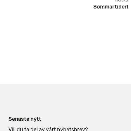
l
Sommartider!
n
i
n
g
s
a
l
t
e
r
n
a
t
i
v
Senaste nytt
Vill du ta del av vårt nyhetsbrev?