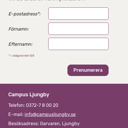
E-postadress
*
:
Förnamn:
Efternamn:
* = obligatoriskt fält
Campus Ljungby
Telefon: 0372-7 8 00 20
E-mail:
info@campusljungby.se
Besöksadress: Garvaren, Ljungby