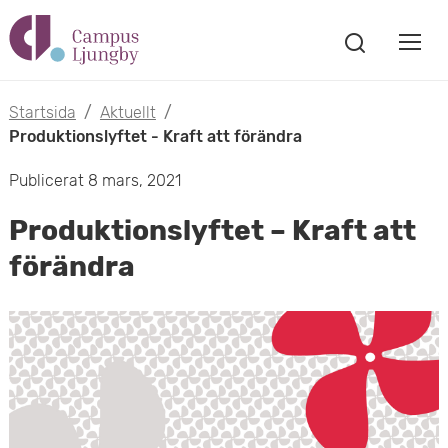
H
V
o
V
i
i
p
s
Startsida
/
Aktuellt
/
s
a
Produktionslyftet - Kraft att förändra
p
s
a
a
Publicerat 8 mars, 2021
ö
m
k
t
Produktionslyftet – Kraft att
f
o
ö
förändra
i
n
b
s
l
t
i
l
e
l
r
h
m
u