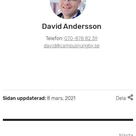
David Andersson
Telefon:
070-878 82 39
david@campusljungby.se
F
Sidan uppdaterad:
8 mars, 2021
Dela
l
e
r
d
e
Nästa