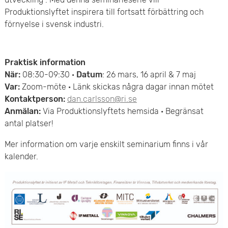
e
Produktionslyftet inspirera till fortsatt förbättring och
förnyelse i svensk industri.
t
Praktisk information
När:
08:30-09:30 ·
Datum
: 26 mars, 16 april & 7 maj
Var:
Zoom-möte · Länk skickas några dagar innan mötet
Kontaktperson:
dan.carlsson@ri.se
Anmälan:
Via Produktionslyftets hemsida · Begränsat
antal platser!
Mer information om varje enskilt seminarium finns i vår
kalender.