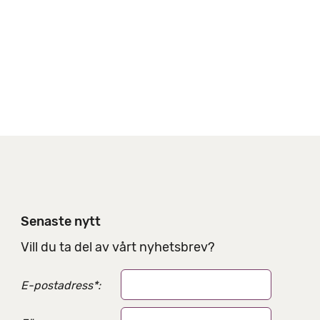
s
a
l
t
e
r
n
a
t
i
v
Senaste nytt
Vill du ta del av vårt nyhetsbrev?
E-postadress
*
: