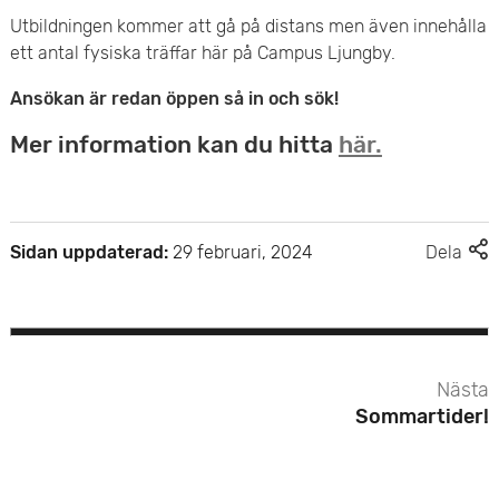
e
Utbildningen kommer att gå på distans men även innehålla
ett antal fysiska träffar här på Campus Ljungby.
t
Ansökan är redan öppen så in och sök!
Mer information kan du hitta
här.
F
Sidan uppdaterad:
29 februari, 2024
Dela
l
e
r
d
e
Nästa
l
Sommartider!
n
i
n
g