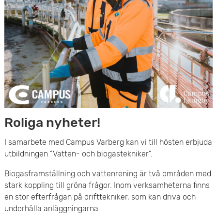
e
v
n
u
y
d
i
n
n
Roliga nyheter!
e
I samarbete med Campus Varberg kan vi till hösten erbjuda
h
utbildningen ”Vatten- och biogastekniker”.
å
Biogasframställning och vattenrening är två områden med
stark koppling till gröna frågor. Inom verksamheterna finns
l
en stor efterfrågan på drifttekniker, som kan driva och
l
underhålla anläggningarna.