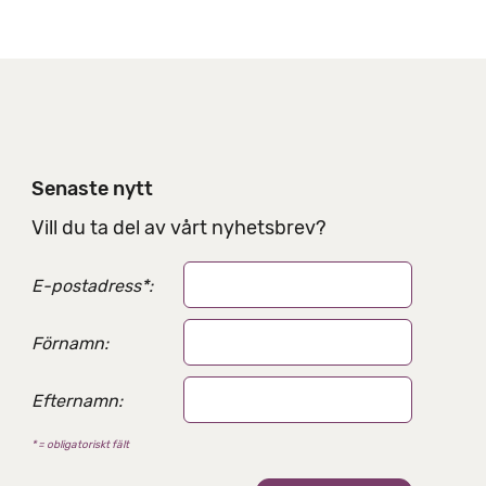
n
a
t
i
v
Senaste nytt
Vill du ta del av vårt nyhetsbrev?
E-postadress
*
:
Förnamn:
Efternamn:
* = obligatoriskt fält