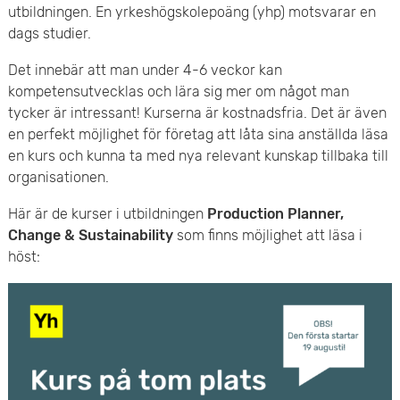
e
utbildningen. En yrkeshögskolepoäng (yhp) motsvarar en
v
dags studier.
n
u
Det innebär att man under 4-6 veckor kan
y
d
kompetensutvecklas och lära sig mer om något man
tycker är intressant! Kurserna är kostnadsfria. Det är även
i
en perfekt möjlighet för företag att låta sina anställda läsa
en kurs och kunna ta med nya relevant kunskap tillbaka till
n
organisationen.
n
Här är de kurser i utbildningen
Production Planner,
Change & Sustainability
som finns möjlighet att läsa i
e
höst:
h
å
l
l