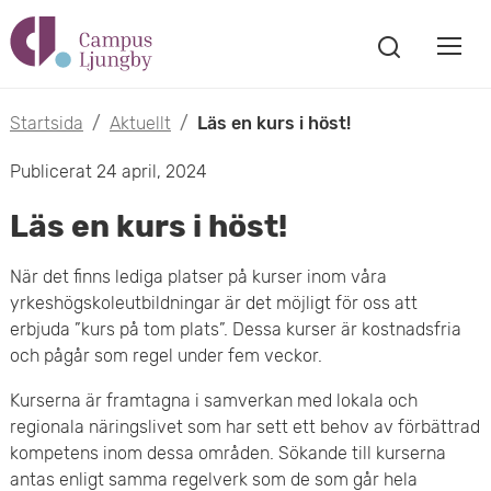
H
V
o
V
i
i
p
s
Startsida
/
Aktuellt
/
Läs en kurs i höst!
s
a
p
Publicerat 24 april, 2024
s
a
a
ö
Läs en kurs i höst!
m
k
t
f
o
När det finns lediga platser på kurser inom våra
ö
i
yrkeshögskoleutbildningar är det möjligt för oss att
n
b
erbjuda ”kurs på tom plats”. Dessa kurser är kostnadsfria
s
l
och pågår som regel under fem veckor.
t
i
l
e
Kurserna är framtagna i samverkan med lokala och
l
r
h
regionala näringslivet som har sett ett behov av förbättrad
m
kompetens inom dessa områden. Sökande till kurserna
u
antas enligt samma regelverk som de som går hela