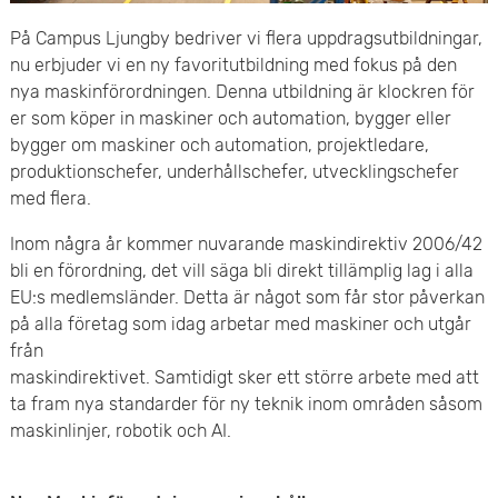
e
v
På Campus Ljungby bedriver vi flera uppdragsutbildningar,
n
nu erbjuder vi en ny favoritutbildning med fokus på den
u
nya maskinförordningen. Denna utbildning är klockren för
y
d
er som köper in maskiner och automation, bygger eller
bygger om maskiner och automation, projektledare,
i
produktionschefer, underhållschefer, utvecklingschefer
med flera.
n
Inom några år kommer nuvarande maskindirektiv 2006/42
n
bli en förordning, det vill säga bli direkt tillämplig lag i alla
e
EU:s medlemsländer. Detta är något som får stor påverkan
på alla företag som idag arbetar med maskiner och utgår
h
från
maskindirektivet. Samtidigt sker ett större arbete med att
å
ta fram nya standarder för ny teknik inom områden såsom
maskinlinjer, robotik och AI.
l
l