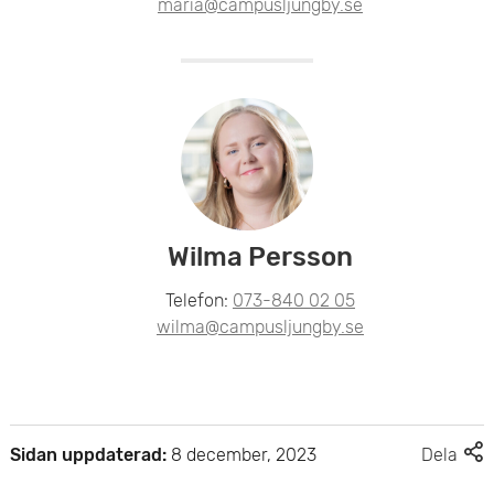
maria@campusljungby.se
Wilma Persson
Telefon:
073-840 02 05
wilma@campusljungby.se
F
Sidan uppdaterad:
8 december, 2023
Dela
l