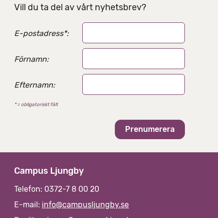
g
Vill du ta del av vårt nyhetsbrev?
s
a
E-postadress
*
:
l
t
e
Förnamn:
r
n
Efternamn:
a
t
* = obligatoriskt fält
i
v
Campus Ljungby
Telefon: 0372-7 8 00 20
E-mail:
info@campusljungby.se