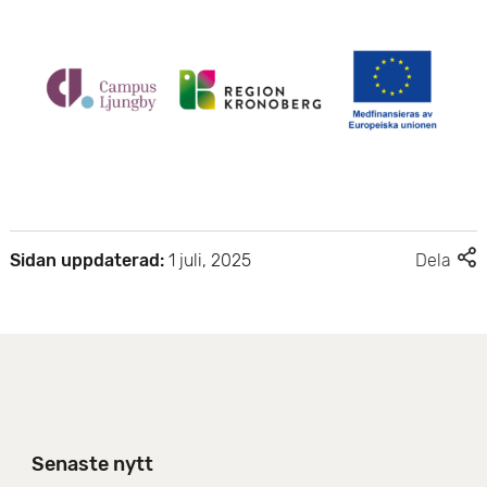
F
Sidan uppdaterad:
1 juli, 2025
Dela
l
e
r
d
e
l
n
i
Senaste nytt
n