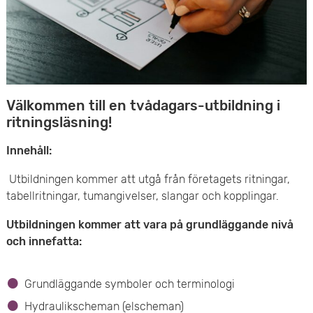
e
v
n
u
y
d
i
Välkommen till en tvådagars-utbildning i
ritningsläsning!
n
Innehåll:
n
Utbildningen kommer att utgå från företagets ritningar,
e
tabellritningar, tumangivelser, slangar och kopplingar.
h
Utbildningen kommer att vara på grundläggande nivå
och innefatta:
å
l
Grundläggande symboler och terminologi
l
Hydraulikscheman (elscheman)