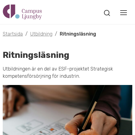
H
V
o
V
i
i
p
s
Startsida
/
Utbildning
/
Ritningsläsning
s
a
p
s
a
Ritningsläsning
a
ö
m
k
t
Utbildningen är en del av ESF-projektet Strategisk
f
o
kompetensförsörjning för industrin.
ö
i
n
b
s
l
t
i
l
e
l
r
h
m
u