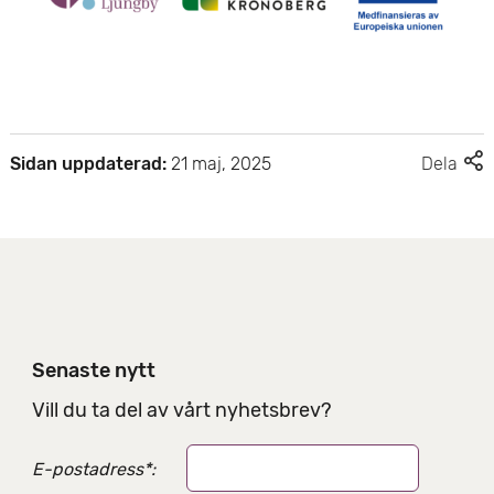
F
Sidan uppdaterad:
21 maj, 2025
Dela
l
e
r
d
e
l
n
i
Senaste nytt
n
g
Vill du ta del av vårt nyhetsbrev?
s
a
E-postadress
*
:
l