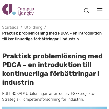
H
V
o
V
i
i
p
s
Startsida
/
Utbildning
/
s
a
Praktisk problemlösning med PDCA – en introduktion
p
s
till kontinuerliga förbättringar i industrin
a
a
ö
m
k
t
Praktisk problemlösning med
f
o
ö
PDCA – en introduktion till
i
n
b
kontinuerliga förbättringar i
s
l
t
i
industrin
l
e
l
r
FULLBOKAD! Utbildningen är en del av ESF-projektet
h
Strategisk kompetensförsörjning för industrin.
m
u