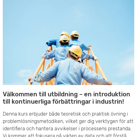
e
v
n
u
y
d
i
n
n
e
Välkommen till utbildning – en introduktion
h
till kontinuerliga förbättringar i industrin!
å
Denna kurs erbjuder både teoretisk och praktisk övning i
l
problemlösningsmetodiken, vilket ger dig verktygen för att
identifiera och hantera avvikelser i processens prestanda.
l
Vi kommer att fokusera på vikten av data och att förstå