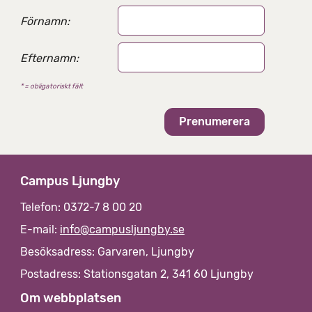
t
e
Förnamn:
r
n
Efternamn:
a
t
* = obligatoriskt fält
i
v
Campus Ljungby
Telefon: 0372-7 8 00 20
E-mail:
info@campusljungby.se
Besöksadress: Garvaren, Ljungby
Postadress: Stationsgatan 2, 341 60 Ljungby
Om webbplatsen