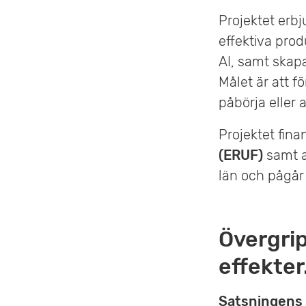
Projektet erbj
effektiva pro
AI, samt skapa
Målet är att f
påbörja eller 
Projektet fina
(ERUF)
samt a
län och pågår
Övergrip
effekter
Satsningens