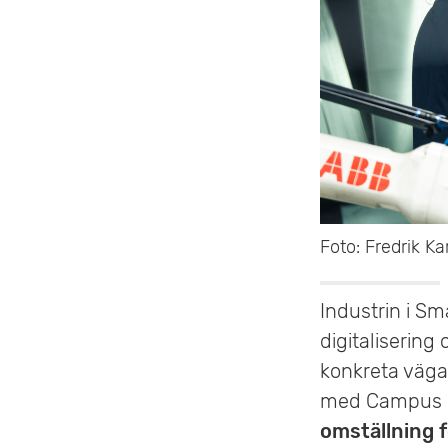
e
t
Foto: Fredrik K
Industrin i Sm
digitaliserin
konkreta väga
med Campus Lj
omställning f