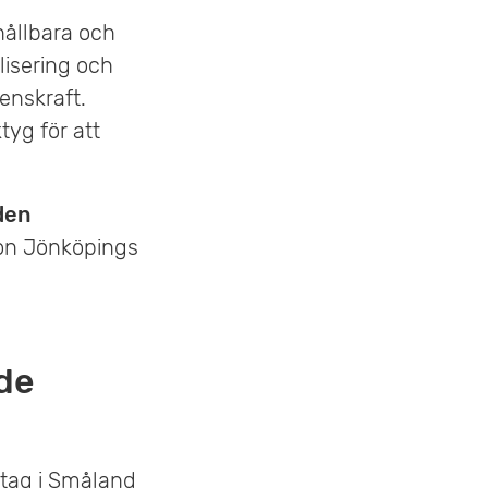
 hållbara och
lisering och
renskraft.
tyg för att
den
on Jönköpings
de
etag i Småland