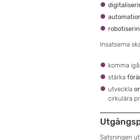
digitaliser
automatio
robotiseri
Insatserna ska
komma igå
stärka
för
utveckla
o
cirkulära 
Utgångspu
Satsningen ut