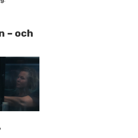
n – och
?