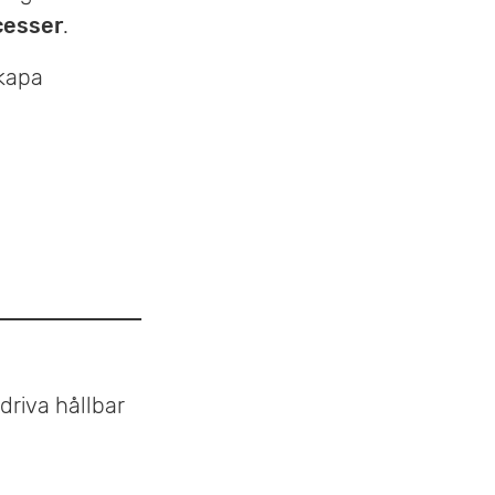
cesser
.
kapa
riva hållbar