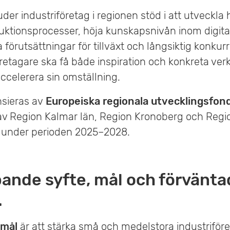
uder industriföretag i regionen stöd i att utveckla
duktionsprocesser, höja kunskapsnivån inom digita
 förutsättningar för tillväxt och långsiktig konkur
öretagare ska få både inspiration och konkreta verk
accelerera sin omställning.
nsieras av
Europeiska regionala utvecklingsfon
v Region Kalmar län, Region Kronoberg och Regi
 under perioden 2025–2028.
ande syfte, mål och förvänta
.
 mål
är att stärka små och medelstora industriför