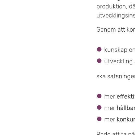
produktion, dä
utvecklingsins
Genom att ko
kunskap 
utveckling
ska satsningen 
mer
effekt
mer
hållba
mer
konkur
Redo att ta nä