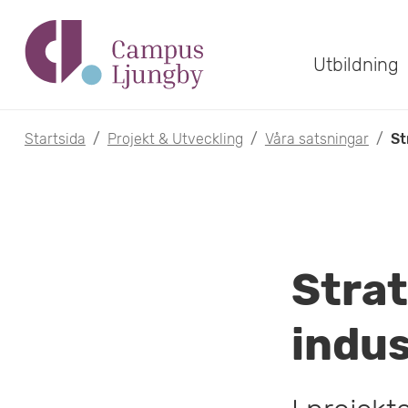
H
o
Utbildning
p
p
Startsida
/
Projekt & Utveckling
/
Våra satsningar
/
St
a
t
i
Strat
l
l
indus
h
u