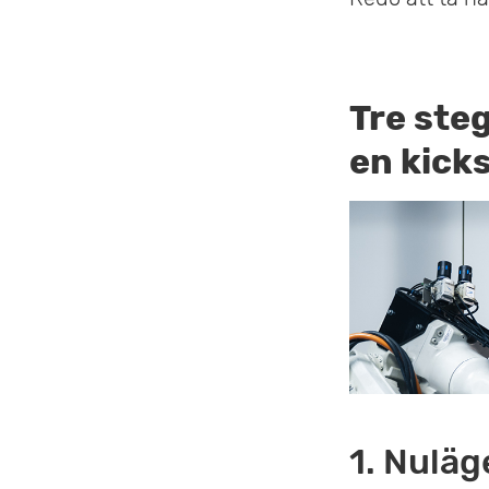
Tre ste
en kick
1. Nuläg