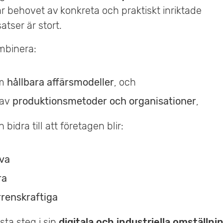
r behovet av konkreta och praktiskt inriktade
atser är stort.
mbinera:
om
hållbara affärsmodeller
, och
 av
produktionsmetoder och organisationer
,
bidra till att företagen blir:
iva
ra
renskraftiga
sta steg i sin
digitala och industriella omställni