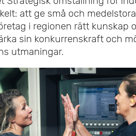
et Strategisk omställning för ind
nkelt: att ge små och medelstora
företag i regionen rätt kunskap 
stärka sin konkurrenskraft och m
ns utmaningar.