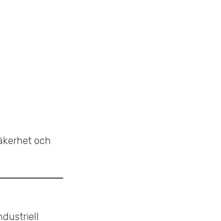
äkerhet och
dustriell