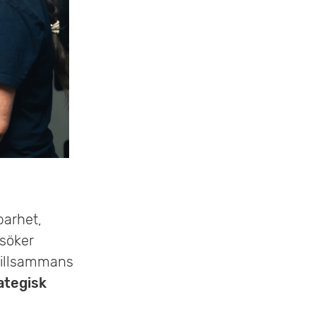
barhet,
 söker
 tillsammans
ategisk