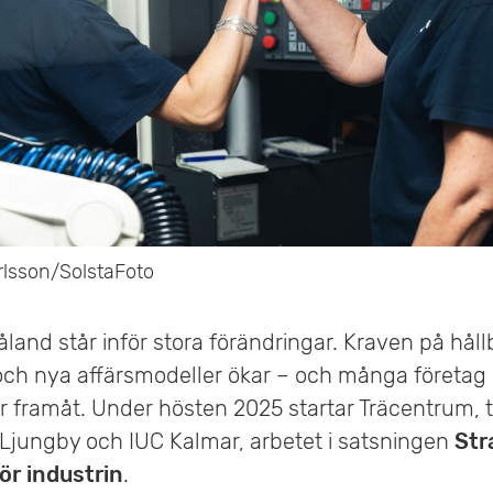
arlsson/SolstaFoto
åland står inför stora förändringar. Kraven på håll
g och nya affärsmodeller ökar – och många företag
r framåt. Under hösten 2025 startar Träcentrum,
ungby och IUC Kalmar, arbetet i satsningen
Str
ör industrin
.