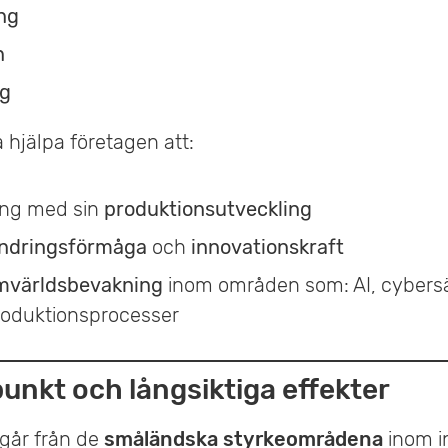
ing
n
ng
 hjälpa företagen att:
ng med sin
produktionsutveckling
ändringsförmåga
och
innovationskraft
mvärldsbevakning
inom områden som: AI, cybers
produktionsprocesser
nkt och långsiktiga effekter
går från de
småländska styrkeområdena
inom in