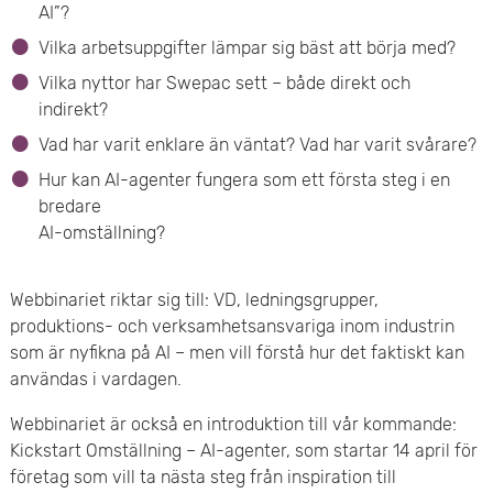
AI”?
e
Vilka arbetsuppgifter lämpar sig bäst att börja med?
t
Vilka nyttor har Swepac sett – både direkt och
indirekt?
Vad har varit enklare än väntat? Vad har varit svårare?
Hur kan AI-agenter fungera som ett första steg i en
bredare
AI-omställning?
Webbinariet riktar sig till: VD, ledningsgrupper,
produktions- och verksamhetsansvariga inom industrin
som är nyfikna på AI – men vill förstå hur det faktiskt kan
användas i vardagen.
Webbinariet är också en introduktion till vår kommande:
Kickstart Omställning – AI-agenter, som startar 14 april för
företag som vill ta nästa steg från inspiration till