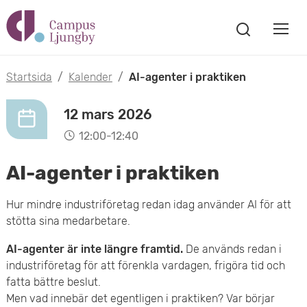
H
V
o
V
i
i
p
s
Startsida
/
Kalender
/
AI-agenter i praktiken
s
a
p
s
a
12 mars 2026
a
ö
12:00-12:40
m
k
t
f
AI-agenter i praktiken
o
ö
i
n
b
Hur mindre industriföretag redan idag använder AI för att
s
l
stötta sina medarbetare.
t
i
l
e
AI-agenter är inte längre framtid.
De används redan i
l
r
h
industriföretag för att förenkla vardagen, frigöra tid och
m
fatta bättre beslut.
u
Men vad innebär det egentligen i praktiken? Var börjar