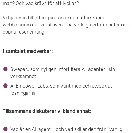
e
man? Och vad krävs för att lyckas?
v
n
Vi bjuder in till ett inspirerande och utforskande
u
webbinarium där vi fokuserar på verkliga erfarenheter och
y
d
öppna resonemang.
i
I samtalet medverkar:
n
n
Swepac, som nyligen infört flera AI-agenter i sin
verksamhet
e
AI Empower Labs, som varit med och utvecklat
h
lösningarna
å
Tillsammans diskuterar vi bland annat:
l
l
Vad är en AI-agent – och vad skiljer den från “vanlig