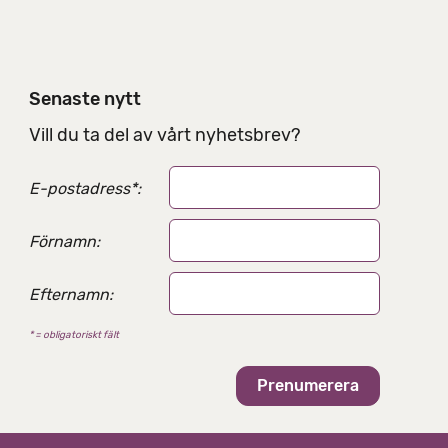
e
l
n
i
Senaste nytt
n
g
Vill du ta del av vårt nyhetsbrev?
s
a
E-postadress
*
:
l
t
e
Förnamn:
r
n
Efternamn:
a
t
* = obligatoriskt fält
i
v