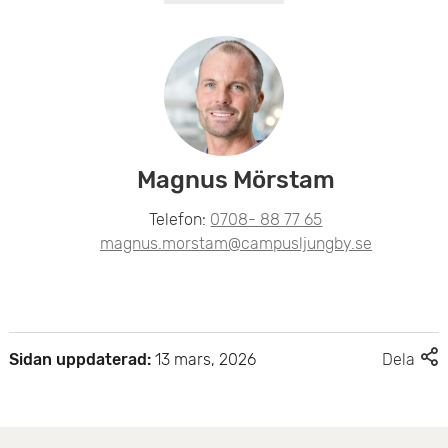
Magnus Mörstam
Telefon:
0708- 88 77 65
magnus.morstam@campusljungby.se
F
Sidan uppdaterad:
13 mars, 2026
Dela
l
e
r
d