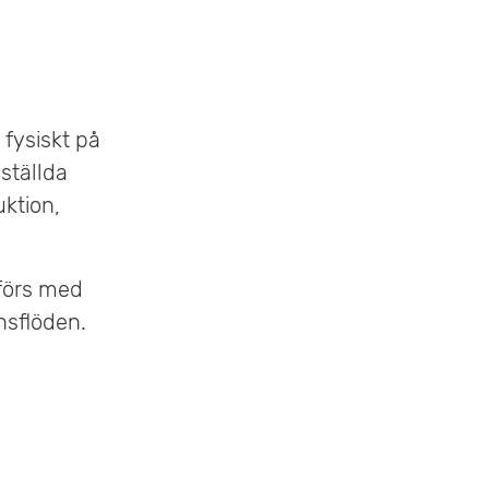
fysiskt på
nställda
ktion,
förs med
nsflöden.