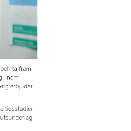
t och ta fram
ag. Inom
berg erbjuder
e tidsstudier
lutsunderlag