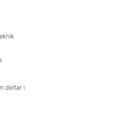
teknik
e
 deltar i