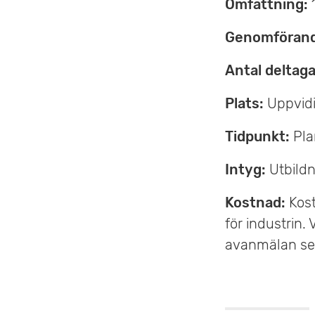
Omfattning:
Genomföran
Antal deltaga
Plats:
Uppvid
Tidpunkt:
Pla
Intyg:
Utbildn
Kostnad:
Kost
för industrin.
avanmälan sen