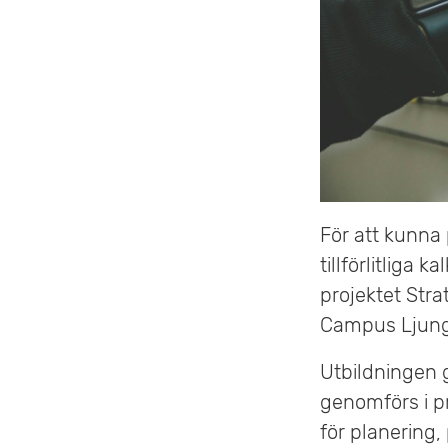
e
t
För att kunna 
tillförlitliga
projektet Stra
Campus Ljungb
Utbildningen g
genomförs i p
för planering,