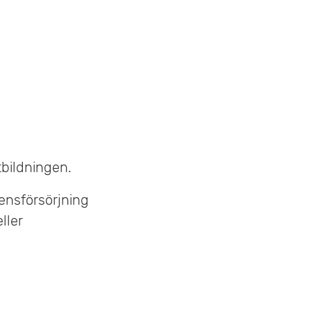
tbildningen.
tensförsörjning
ller