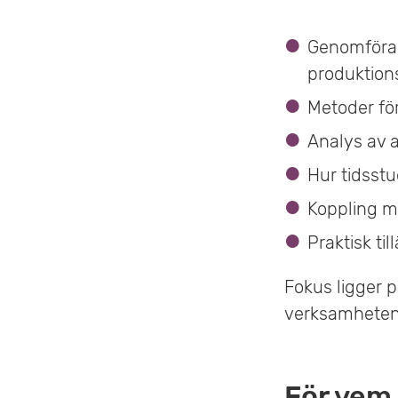
Genomföran
produktion
Metoder fö
Analys av a
Hur tidsst
Koppling me
Praktisk ti
Fokus ligger p
verksamheten
För vem