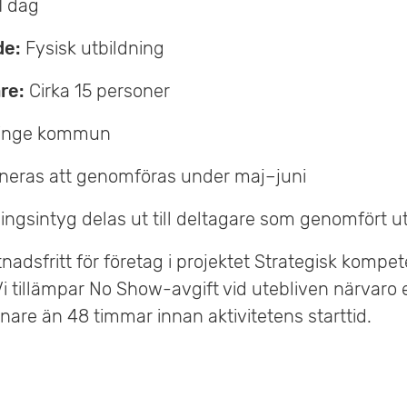
1 dag
de:
Fysisk utbildning
re:
Cirka 15 personer
inge kommun
neras att genomföras under maj–juni
ingsintyg delas ut till deltagare som genomfört u
nadsfritt för företag i projektet Strategisk kompe
 Vi tillämpar No Show-avgift vid utebliven närvaro e
are än 48 timmar innan aktivitetens starttid.