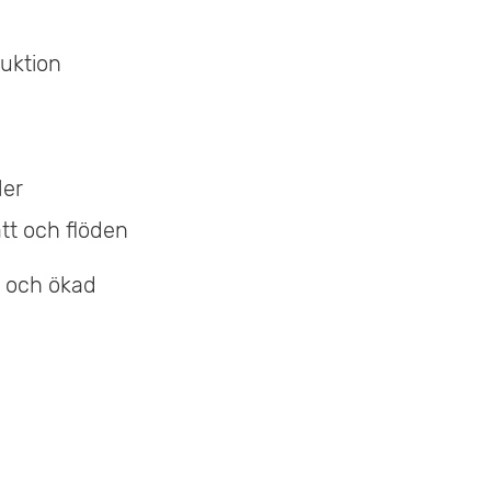
duktion
ler
ätt och flöden
er och ökad