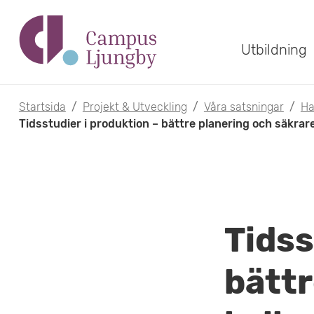
H
o
Utbildning
p
p
Startsida
/
Projekt & Utveckling
/
Våra satsningar
/
Ha
Tidsstudier i produktion – bättre planering och säkrare
a
t
i
l
Tidss
l
bättr
h
u