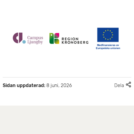
F
Sidan uppdaterad:
8 juni, 2026
Dela
l
e
r
d
e
l
n