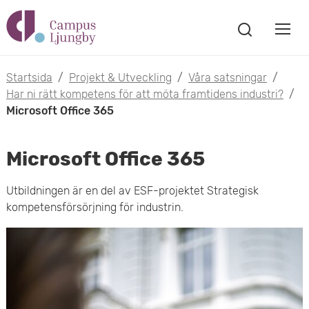
H
V
o
V
i
i
p
s
Startsida
/
Projekt & Utveckling
/
Våra satsningar
/
s
a
Har ni rätt kompetens för att möta framtidens industri?
/
p
s
Microsoft Office 365
a
a
ö
m
k
t
Microsoft Office 365
f
o
ö
i
Utbildningen är en del av ESF-projektet Strategisk
n
b
kompetensförsörjning för industrin.
s
l
t
i
l
e
l
r
h
m
u