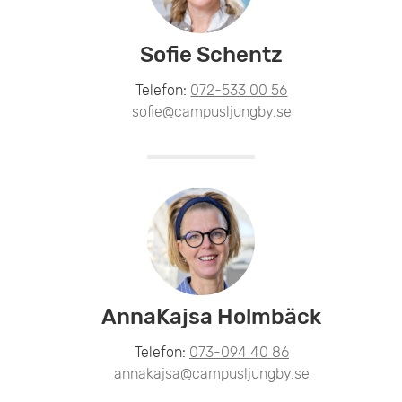
Sofie Schentz
Telefon:
072-533 00 56
sofie@campusljungby.se
AnnaKajsa Holmbäck
Telefon:
073-094 40 86
annakajsa@campusljungby.se