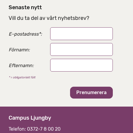
i
Senaste nytt
n
g
Vill du ta del av vårt nyhetsbrev?
s
a
E-postadress
*
:
l
t
e
Förnamn:
r
n
Efternamn:
a
t
* = obligatoriskt fält
i
v
Campus Ljungby
Telefon: 0372-7 8 00 20