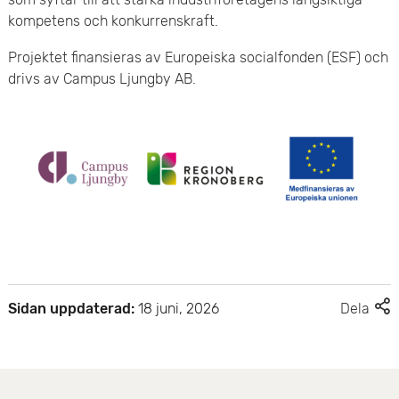
kompetens och konkurrenskraft.
Projektet finansieras av Europeiska socialfonden (ESF) och
drivs av Campus Ljungby AB.
F
Sidan uppdaterad:
18 juni, 2026
Dela
l
e
r
d