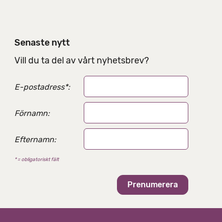
e
l
n
i
Senaste nytt
n
g
Vill du ta del av vårt nyhetsbrev?
s
a
E-postadress
*
:
l
t
e
Förnamn:
r
n
Efternamn:
a
t
* = obligatoriskt fält
i
v