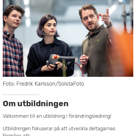
e
v
n
u
y
d
i
n
n
e
Foto: Fredrik Karlsson/SolstaFoto
h
Om utbildningen
å
Välkommen till en utbildning i förändringsledning!
l
Utbildningen fokuserar på att utveckla deltagarnas
l
förmåga att: