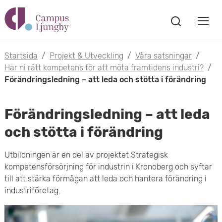
H
V
o
V
i
i
p
s
Startsida
/
Projekt & Utveckling
/
Våra satsningar
/
s
a
Har ni rätt kompetens för att möta framtidens industri?
/
p
s
Förändringsledning – att leda och stötta i förändring
a
a
ö
m
k
t
Förändringsledning – att leda
f
o
ö
och stötta i förändring
i
n
b
s
l
Utbildningen är en del av projektet Strategisk
t
i
kompetensförsörjning för industrin i Kronoberg och syftar
l
e
till att stärka förmågan att leda och hantera förändring i
l
r
industriföretag.
h
m
u