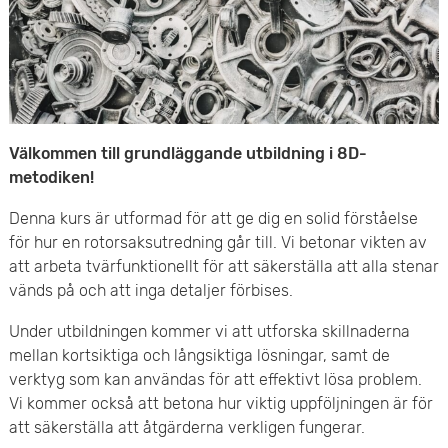
e
v
n
u
y
d
i
Välkommen till grundläggande utbildning i 8D-
metodiken!
n
Denna kurs är utformad för att ge dig en solid förståelse
n
för hur en rotorsaksutredning går till. Vi betonar vikten av
e
att arbeta tvärfunktionellt för att säkerställa att alla stenar
vänds på och att inga detaljer förbises.
h
Under utbildningen kommer vi att utforska skillnaderna
å
mellan kortsiktiga och långsiktiga lösningar, samt de
verktyg som kan användas för att effektivt lösa problem.
l
Vi kommer också att betona hur viktig uppföljningen är för
att säkerställa att åtgärderna verkligen fungerar.
l