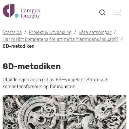
H
V
o
V
i
i
p
s
Startsida
/
Projekt & Utveckling
/
Våra satsningar
/
s
a
Har ni rätt kompetens för att möta framtidens industri?
/
p
s
8D-metodiken
a
a
ö
m
k
t
8D-metodiken
f
o
ö
i
Utbildningen är en del av ESF-projektet Strategisk
n
b
kompetensförsörjning för industrin.
s
l
t
i
l
e
l
r
h
m
u