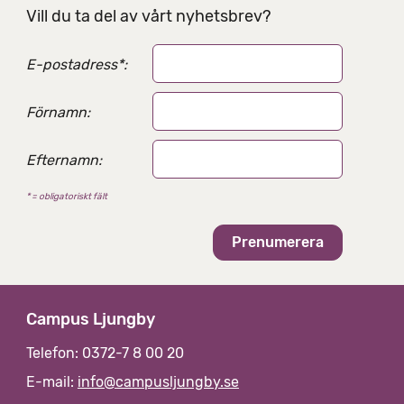
g
Vill du ta del av vårt nyhetsbrev?
s
a
E-postadress
*
:
l
t
e
Förnamn:
r
n
Efternamn:
a
t
* = obligatoriskt fält
i
v
Campus Ljungby
Telefon: 0372-7 8 00 20
E-mail:
info@campusljungby.se