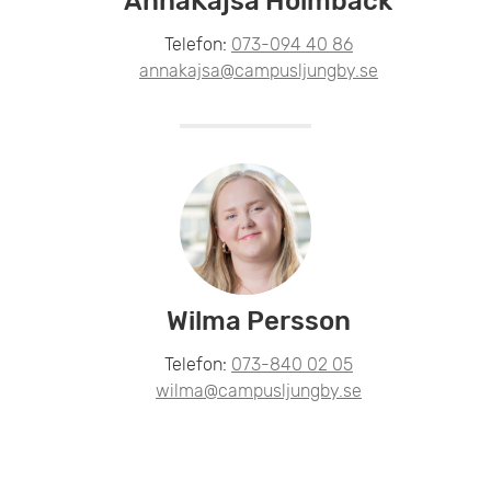
AnnaKajsa Holmbäck
Telefon:
073-094 40 86
annakajsa@campusljungby.se
Wilma Persson
Telefon:
073-840 02 05
wilma@campusljungby.se