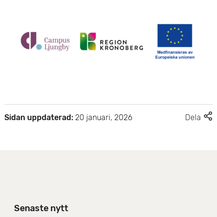
F
Sidan uppdaterad:
20 januari, 2026
Dela
l
e
r
d
e
l
n
i
Senaste nytt
n