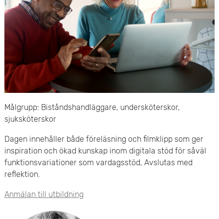
e
v
n
u
y
d
i
n
Målgrupp: Biståndshandläggare, undersköterskor,
n
sjuksköterskor
e
Dagen innehåller både föreläsning och filmklipp som ger
h
inspiration och ökad kunskap inom digitala stöd för såväl
funktionsvariationer som vardagsstöd, Avslutas med
å
reflektion.
l
Anmälan till utbildning
l