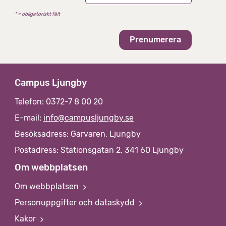
t
* = obligatoriskt fält
i
v
Campus Ljungby
Telefon: 0372-7 8 00 20
E-mail:
info@campusljungby.se
Besöksadress: Garvaren, Ljungby
Postadress: Stationsgatan 2, 341 60 Ljungby
Om webbplatsen
Om webbplatsen
Personuppgifter och dataskydd
Kakor