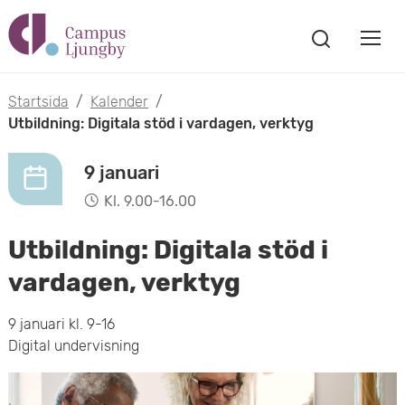
H
V
o
V
i
i
p
s
Startsida
/
Kalender
/
s
a
Utbildning: Digitala stöd i vardagen, verktyg
p
s
a
a
ö
9 januari
m
k
t
Kl. 9.00-16.00
f
o
ö
i
Utbildning: Digitala stöd i
n
b
s
l
vardagen, verktyg
t
i
l
e
9 januari kl. 9-16
l
r
Digital undervisning
h
m
u