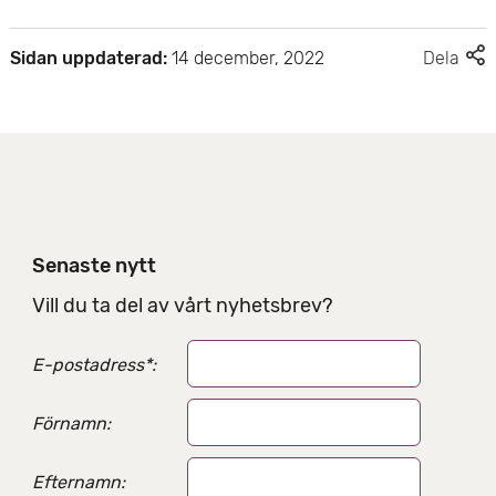
F
Sidan uppdaterad:
14 december, 2022
Dela
l
e
r
d
e
l
n
i
Senaste nytt
n
g
Vill du ta del av vårt nyhetsbrev?
s
a
E-postadress
*
:
l
t
e
Förnamn:
r
n
Efternamn:
a