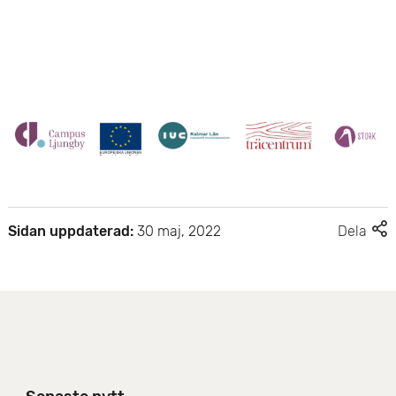
e
t
F
Sidan uppdaterad:
30 maj, 2022
Dela
l
e
r
d
e
l
n
i