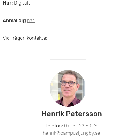
e
Hur:
Digitalt
v
n
u
Anmäl dig
här.
y
d
Vid frågor, kontakta:
i
n
n
e
h
å
Henrik Petersson
l
Telefon:
0705- 22 60 76
l
henrik@campusljungby.se