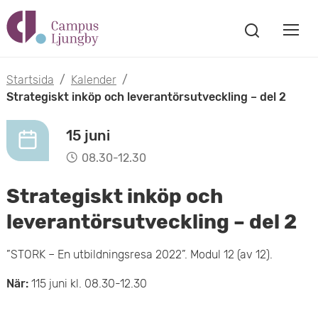
H
V
o
V
i
i
p
s
Startsida
/
Kalender
/
s
a
Strategiskt inköp och leverantörsutveckling – del 2
p
s
a
a
ö
15 juni
m
k
t
08.30-12.30
f
o
ö
i
Strategiskt inköp och
n
b
s
l
leverantörsutveckling – del 2
t
i
l
e
”STORK – En utbildningsresa 2022”. Modul 12 (av 12).
l
r
h
När:
115 juni kl. 08.30-12.30
m
u