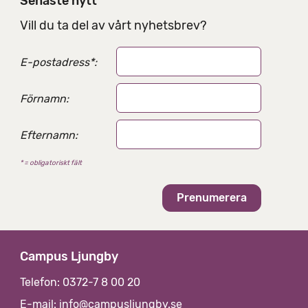
Senaste nytt
n
g
Vill du ta del av vårt nyhetsbrev?
s
a
E-postadress
*
:
l
t
e
Förnamn:
r
n
Efternamn:
a
t
* = obligatoriskt fält
i
v
Campus Ljungby
Telefon: 0372-7 8 00 20
E-mail:
info@campusljungby.se