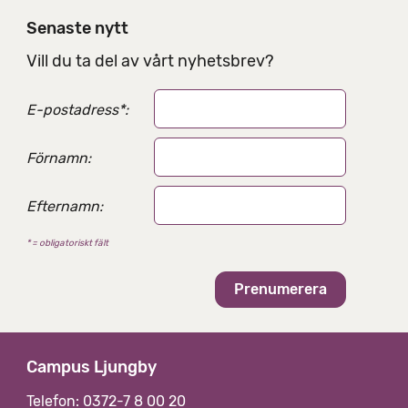
i
Senaste nytt
n
g
Vill du ta del av vårt nyhetsbrev?
s
a
E-postadress
*
:
l
t
e
Förnamn:
r
n
Efternamn:
a
t
* = obligatoriskt fält
i
v
Campus Ljungby
Telefon: 0372-7 8 00 20