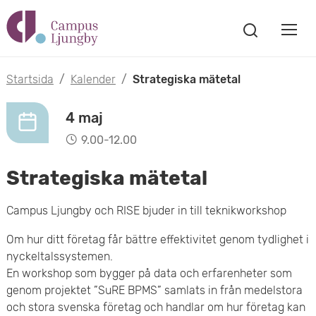
H
V
o
V
i
i
p
s
Startsida
/
Kalender
/
Strategiska mätetal
s
a
p
s
a
4 maj
a
ö
9.00-12.00
m
k
t
f
Strategiska mätetal
o
ö
i
n
b
Campus Ljungby och RISE bjuder in till teknikworkshop
s
l
t
i
Om hur ditt företag får bättre effektivitet genom tydlighet i
l
e
nyckeltalssystemen.
l
r
h
En workshop som bygger på data och erfarenheter som
m
genom projektet ”SuRE BPMS” samlats in från medelstora
u
och stora svenska företag och handlar om hur företag kan