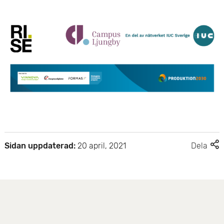
e
t
F
Sidan uppdaterad:
20 april, 2021
Dela
l
e
r
d
e
l
n