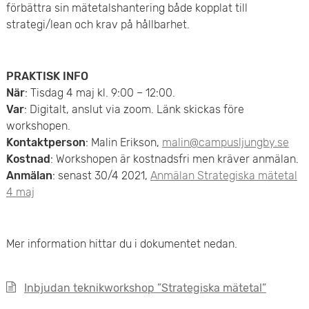
e
förbättra sin mätetalshantering både kopplat till
v
strategi/lean och krav på hållbarhet.
n
u
y
d
PRAKTISK INFO
När
: Tisdag 4 maj kl. 9:00 – 12:00.
i
Var
: Digitalt, anslut via zoom. Länk skickas före
workshopen.
n
Kontaktperson
: Malin Erikson,
malin@campusljungby.se
n
Kostnad
: Workshopen är kostnadsfri men kräver anmälan.
Anmälan
: senast 30/4 2021,
Anmälan Strategiska mätetal
e
4 maj
h
å
Mer information hittar du i dokumentet nedan.
l
Inbjudan teknikworkshop ”Strategiska mätetal”
l