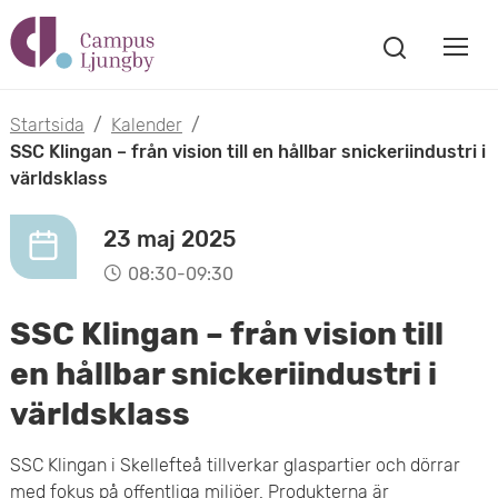
H
V
o
V
i
i
p
s
Startsida
/
Kalender
/
s
a
SSC Klingan – från vision till en hållbar snickeriindustri i
p
s
världsklass
a
a
ö
m
k
23 maj 2025
t
f
o
08:30-09:30
ö
i
n
b
SSC Klingan – från vision till
s
l
t
i
en hållbar snickeriindustri i
l
e
världsklass
l
r
h
m
SSC Klingan i Skellefteå tillverkar glaspartier och dörrar
u
med fokus på offentliga miljöer. Produkterna är