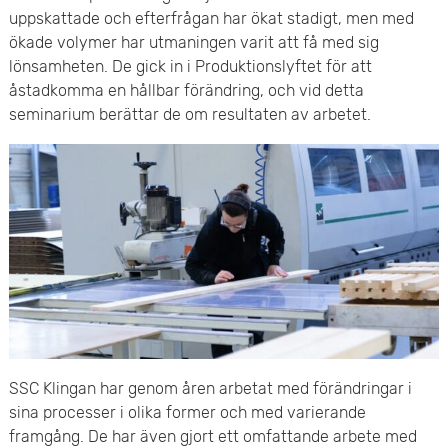
e
uppskattade och efterfrågan har ökat stadigt, men med
v
ökade volymer har utmaningen varit att få med sig
n
u
lönsamheten. De gick in i Produktionslyftet för att
y
åstadkomma en hållbar förändring, och vid detta
d
seminarium berättar de om resultaten av arbetet.
i
n
n
e
h
å
l
SSC Klingan har genom åren arbetat med förändringar i
sina processer i olika former och med varierande
l
framgång. De har även gjort ett omfattande arbete med