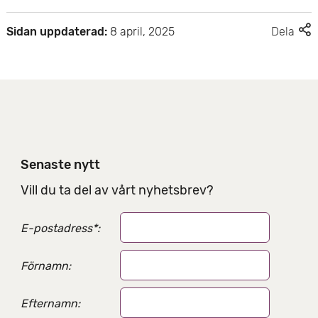
F
Sidan uppdaterad:
8 april, 2025
Dela
l
e
r
d
e
l
n
i
Senaste nytt
n
g
Vill du ta del av vårt nyhetsbrev?
s
a
E-postadress
*
:
l
t
e
Förnamn:
r
n
Efternamn:
a