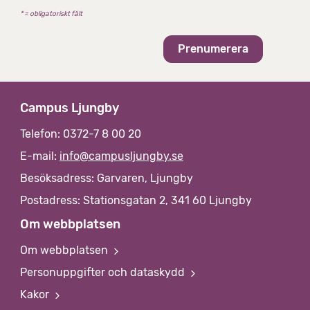
t
* = obligatoriskt fält
i
v
Campus Ljungby
Telefon: 0372-7 8 00 20
E-mail:
info@campusljungby.se
Besöksadress: Garvaren, Ljungby
Postadress: Stationsgatan 2, 341 60 Ljungby
Om webbplatsen
Om webbplatsen
Personuppgifter och dataskydd
Kakor