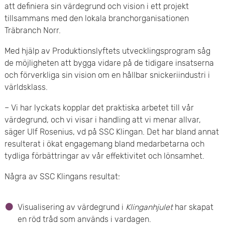
att definiera sin värdegrund och vision i ett projekt
e
tillsammans med den lokala branchorganisationen
Träbranch Norr.
t
Med hjälp av Produktionslyftets utvecklingsprogram såg
de möjligheten att bygga vidare på de tidigare insatserna
och förverkliga sin vision om en hållbar snickeriindustri i
världsklass.
– Vi har lyckats kopplar det praktiska arbetet till vår
värdegrund, och vi visar i handling att vi menar allvar,
säger Ulf Rosenius, vd på SSC Klingan. Det har bland annat
resulterat i ökat engagemang bland medarbetarna och
tydliga förbättringar av vår effektivitet och lönsamhet.
Några av SSC Klingans resultat:
Visualisering av värdegrund i
Klinganhjulet
har skapat
en röd tråd som används i vardagen.