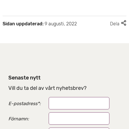
F
Sidan uppdaterad:
9 augusti, 2022
Dela
l
e
r
d
e
l
n
i
Senaste nytt
n
g
Vill du ta del av vårt nyhetsbrev?
s
a
E-postadress
*
:
l
t
e
Förnamn:
r