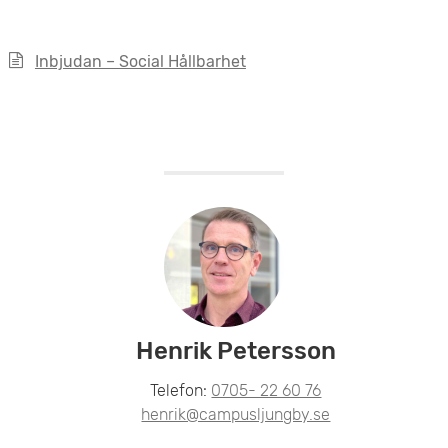
e
Inbjudan – Social Hållbarhet
t
Henrik Petersson
Telefon:
0705- 22 60 76
henrik@campusljungby.se