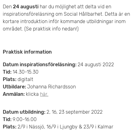
e
v
Den
24 augusti
har du möjlighet att delta vid en
n
inspirationsföreläsning om Social Hållbarhet. Detta är en
u
kortare introduktion inför kommande utbildningar inom
y
området. (Se praktisk info nedan!)
d
i
Praktisk information
n
Datum inspirationsföreläsning:
24 augusti 2022
n
Tid:
14.30-15.30
Plats:
digitalt
e
Utbildare:
Johanna Richardsson
Anmälan:
klicka
här.
h
å
Datum utbildning:
2, 16, 23 september 2022
Tid:
9.00-16.00
l
Plats:
2/9 i Nässjö, 16/9 i Ljungby & 23/9 i Kalmar
l