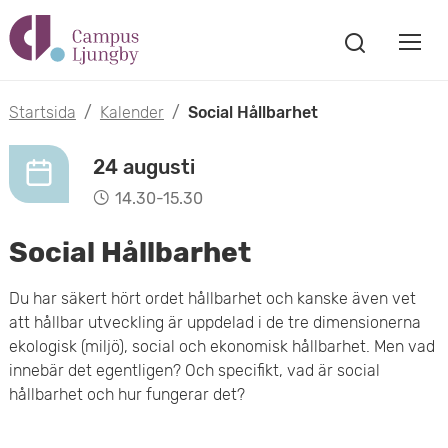
H
V
o
V
i
i
p
s
Startsida
/
Kalender
/
Social Hållbarhet
s
a
p
s
a
24 augusti
a
ö
14.30-15.30
m
k
t
f
Social Hållbarhet
o
ö
i
n
b
Du har säkert hört ordet hållbarhet och kanske även vet
s
l
att hållbar utveckling är uppdelad i de tre dimensionerna
t
i
l
ekologisk (miljö), social och ekonomisk hållbarhet. Men vad
e
l
innebär det egentligen? Och specifikt, vad är social
r
h
hållbarhet och hur fungerar det?
m
u