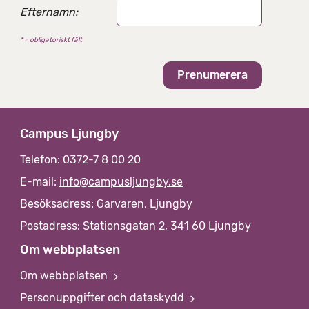
n
Efternamn:
a
t
* = obligatoriskt fält
i
v
Campus Ljungby
Telefon: 0372-7 8 00 20
E-mail:
info@campusljungby.se
Besöksadress: Garvaren, Ljungby
Postadress: Stationsgatan 2, 341 60 Ljungby
Om webbplatsen
Om webbplatsen
Personuppgifter och dataskydd