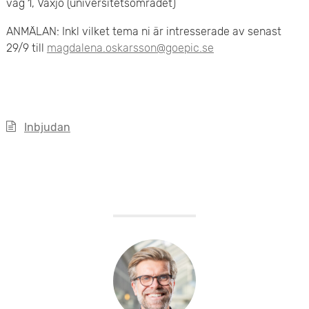
väg 1, Växjö (universitetsområdet)
e
ANMÄLAN: Inkl vilket tema ni är intresserade av senast
t
29/9 till
magdalena.oskarsson@goepic.se
Inbjudan