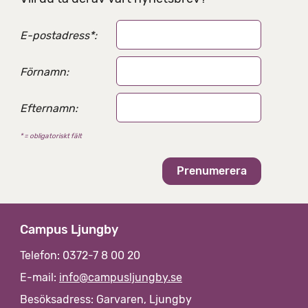
s
a
E-postadress
*
:
l
t
e
Förnamn:
r
n
Efternamn:
a
t
* = obligatoriskt fält
i
v
Campus Ljungby
Telefon: 0372-7 8 00 20
E-mail:
info@campusljungby.se
Besöksadress: Garvaren, Ljungby