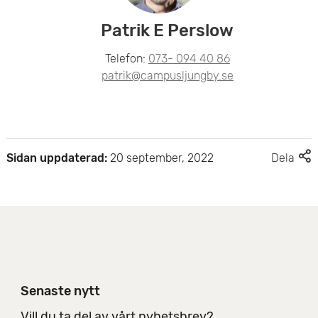
Patrik E Perslow
Telefon:
073- 094 40 86
patrik@campusljungby.se
F
Sidan uppdaterad:
20 september, 2022
Dela
l
e
r
d
e
l
n
i
Senaste nytt
n
g
Vill du ta del av vårt nyhetsbrev?