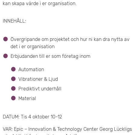
e
kan skapa värde i er organisation.
v
n
u
INNEHÅLL:
y
d
Övergripande om projektet och hur ni kan dra nytta av
i
det i er organisation
n
Erbjudanden till er som företag inom
n
Automation
Vibrationer & Ljud
e
Prediktivt underhåll
h
Material
å
DATUM: Tis 4 oktober 10-12
l
VAR: Epic – Innovation & Technology Center Georg Lückligs
l