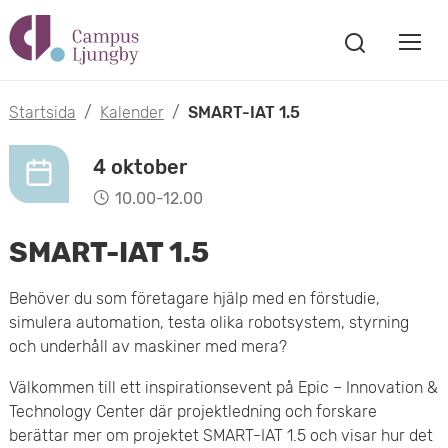
H
V
o
V
i
i
p
s
Startsida
/
Kalender
/
SMART-IAT 1.5
s
a
p
s
a
4 oktober
a
ö
10.00-12.00
m
k
t
f
SMART-IAT 1.5
o
ö
i
n
b
Behöver du som företagare hjälp med en förstudie,
s
l
simulera automation, testa olika robotsystem, styrning
t
i
l
och underhåll av maskiner med mera?
e
l
r
h
Välkommen till ett inspirationsevent på Epic – Innovation &
m
Technology Center där projektledning och forskare
u
berättar mer om projektet SMART-IAT 1.5 och visar hur det