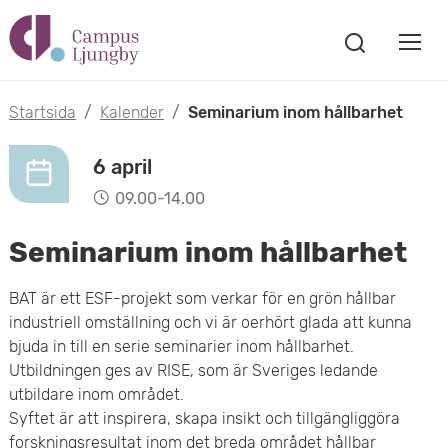
H
V
o
V
i
i
p
s
Startsida
/
Kalender
/
Seminarium inom hållbarhet
s
a
p
s
a
6 april
a
ö
09.00-14.00
m
k
t
f
Seminarium inom hållbarhet
o
ö
i
n
b
BAT är ett ESF-projekt som verkar för en grön hållbar
s
l
industriell omställning och vi är oerhört glada att kunna
t
i
l
bjuda in till en serie seminarier inom hållbarhet.
e
l
Utbildningen ges av RISE, som är Sveriges ledande
r
h
utbildare inom området.
m
Syftet är att inspirera, skapa insikt och tillgängliggöra
u
forskningsresultat inom det breda området hållbar