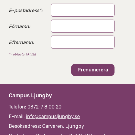
a
E-postadress
*
:
l
t
e
Förnamn:
r
n
Efternamn:
a
t
* = obligatoriskt fält
i
v
Campus Ljungby
Telefon: 0372-7 8 00 20
E-mail:
info@campusljungby.se
Besöksadress: Garvaren, Ljungby