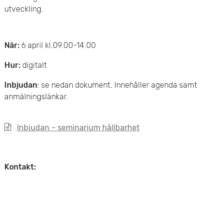
e
utveckling.
v
n
u
y
När:
6 april kl.09.00-14.00
d
Hur:
digitalt
i
Inbjudan
: se nedan dokument. Innehåller agenda samt
n
anmälningslänkar.
n
Inbjudan – seminarium hållbarhet
e
h
Kontakt:
å
l
l