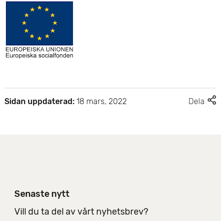
e
t
F
Sidan uppdaterad:
18 mars, 2022
Dela
l
e
r
d
e
l
n
i
Senaste nytt
n
g
Vill du ta del av vårt nyhetsbrev?
s