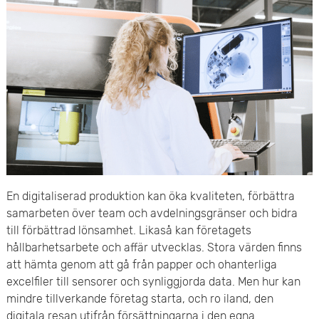
e
v
n
u
y
d
i
n
n
e
En digitaliserad produktion kan öka kvaliteten, förbättra
samarbeten över team och avdelningsgränser och bidra
h
till förbättrad lönsamhet. Likaså kan företagets
hållbarhetsarbete och affär utvecklas. Stora värden finns
å
att hämta genom att gå från papper och ohanterliga
l
excelfiler till sensorer och synliggjorda data. Men hur kan
mindre tillverkande företag starta, och ro iland, den
l
digitala resan utifrån försättningarna i den egna