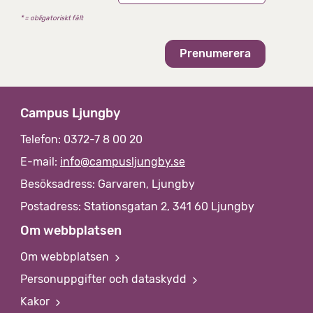
t
* = obligatoriskt fält
i
v
Campus Ljungby
Telefon: 0372-7 8 00 20
E-mail:
info@campusljungby.se
Besöksadress: Garvaren, Ljungby
Postadress: Stationsgatan 2, 341 60 Ljungby
Om webbplatsen
Om webbplatsen
Personuppgifter och dataskydd
Kakor