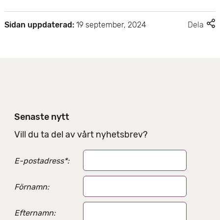
F
Sidan uppdaterad:
19 september, 2024
Dela
l
e
r
d
e
l
n
i
Senaste nytt
n
g
Vill du ta del av vårt nyhetsbrev?
s
a
E-postadress
*
:
l
t
e
Förnamn:
r
n
Efternamn:
a