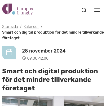
H
V
o
V
i
i
p
s
Startsida
/
Kalender
/
s
a
Smart och digital produktion för det mindre tillverkande
p
s
företaget
a
a
ö
m
k
28 november 2024
t
f
o
09:00-12:00
ö
i
n
b
Smart och digital produktion
s
l
t
i
för det mindre tillverkande
l
e
företaget
l
r
h
m
u