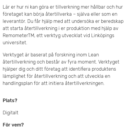
e
v
Lär er hur ni kan göra er tillverkning mer hållbar och hur
n
företaget kan börja återtillverka – själva eller som en
u
leverantör. Du får hjälp med att undersöka er beredskap
y
att starta återtillverkning i er produktion med hjälp av
d
RemometerTM, ett verktyg utvecklat vid Linköpings
i
universitet.
n
Verktyget är baserat på forskning inom Lean
återtillverkning och består av fyra moment. Verktyget
n
hjälper dig och ditt företag att identifiera produktens
lämplighet för återtillverkning och att utveckla en
e
handlingsplan för att initiera återtillverkningen.
h
Plats?
å
Digitalt
l
För vem?
l