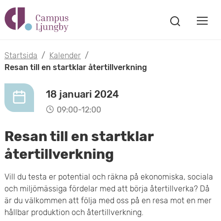
H
V
o
V
i
i
p
s
Startsida
/
Kalender
/
s
a
Resan till en startklar återtillverkning
p
s
a
a
ö
18 januari 2024
m
k
t
09:00-12:00
f
o
ö
i
Resan till en startklar
n
b
s
l
återtillverkning
t
i
l
e
Vill du testa er potential och räkna på ekonomiska, sociala
l
r
och miljömässiga fördelar med att börja återtillverka? Då
h
är du välkommen att följa med oss på en resa mot en mer
m
u
hållbar produktion och återtillverkning.