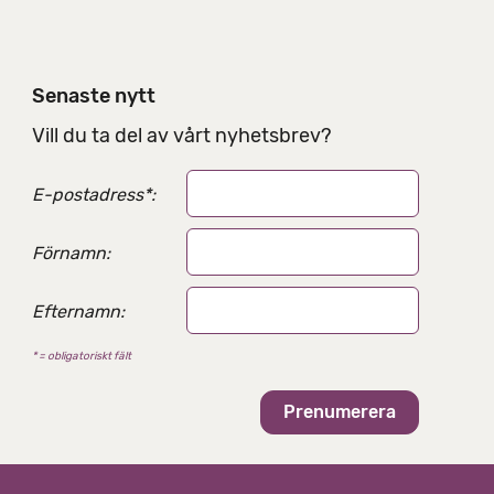
e
l
n
i
Senaste nytt
n
g
Vill du ta del av vårt nyhetsbrev?
s
a
E-postadress
*
:
l
t
e
Förnamn:
r
n
Efternamn:
a
t
* = obligatoriskt fält
i
v