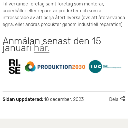
Tillverkande företag samt företag som monterar,
e
underhåller eller reparerar produkter och som är
intresserade av att börja återtillverka (dvs att återanvända
t
egna, eller andras produkter genom industriell reparation).
Anmälan senast den 15
januari
här.
F
Sidan uppdaterad:
18 december, 2023
Dela
l
e
r
d