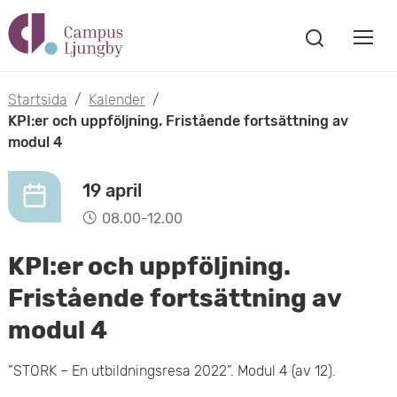
H
V
o
V
i
i
p
s
Startsida
/
Kalender
/
s
a
KPI:er och uppföljning. Fristående fortsättning av
p
s
modul 4
a
a
ö
m
k
19 april
t
f
o
08.00-12.00
ö
i
n
b
KPI:er och uppföljning.
s
l
t
i
Fristående fortsättning av
l
e
modul 4
l
r
h
m
”STORK – En utbildningsresa 2022”. Modul 4 (av 12).
u