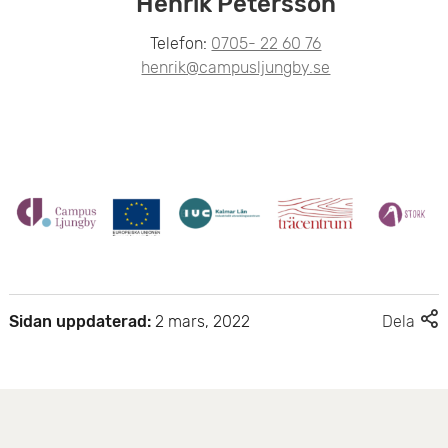
Henrik Petersson
e
Telefon:
0705- 22 60 76
t
henrik@campusljungby.se
F
Sidan uppdaterad:
2 mars, 2022
Dela
l
e
r
d
e