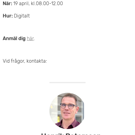
e
När:
19 april, kl.08.00-12.00
v
n
Hur:
Digitalt
u
y
d
Anmäl dig
här
.
i
n
Vid frågor, kontakta:
n
e
h
å
l
l