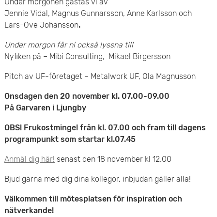
Under morgonen gästas vi av
e
Jennie Vidal, Magnus Gunnarsson, Anne Karlsson och
Lars-Ove Johansson
.
t
Under morgon får ni också lyssna till
Nyfiken på – Mibi Consulting, Mikael Birgersson
Pitch av UF-företaget – Metalwork UF, Ola Magnusson
Onsdagen den 20 november kl. 07.00-09.00
På Garvaren i Ljungby
OBS! Frukostmingel från kl. 07.00 och fram till dagens
programpunkt som startar kl.07.45
Anmäl dig här!
senast den 18 november kl 12.00
Bjud gärna med dig dina kollegor, inbjudan gäller alla!
Välkommen till mötesplatsen för
inspiration och
nätverkande!