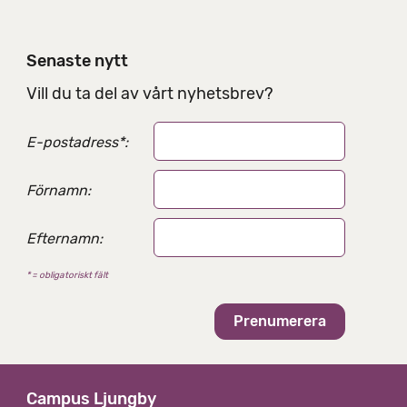
l
n
i
Senaste nytt
n
g
Vill du ta del av vårt nyhetsbrev?
s
a
E-postadress
*
:
l
t
e
Förnamn:
r
n
Efternamn:
a
t
* = obligatoriskt fält
i
v
Campus Ljungby