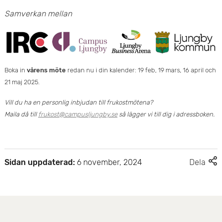
Samverkan mellan
Boka in
vårens möte
redan nu i din kalender: 19 feb, 19 mars, 16 april och
21 maj 2025.
Vill du ha en personlig inbjudan till frukostmötena?
Maila då till
frukost@campusljungby.se
så lägger vi till dig i adressboken.
F
Sidan uppdaterad:
6 november, 2024
Dela
l
e
r
d
e