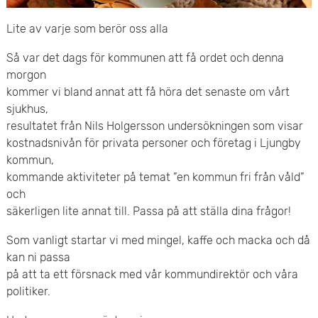
e
v
Lite av varje som berör oss alla
n
u
Så var det dags för kommunen att få ordet och denna
y
d
morgon
kommer vi bland annat att få höra det senaste om vårt
i
sjukhus,
resultatet från Nils Holgersson undersökningen som visar
n
kostnadsnivån för privata personer och företag i Ljungby
n
kommun,
kommande aktiviteter på temat ”en kommun fri från våld”
e
och
säkerligen lite annat till. Passa på att ställa dina frågor!
h
Som vanligt startar vi med mingel, kaffe och macka och då
å
kan ni passa
på att ta ett försnack med vår kommundirektör och våra
l
politiker.
l