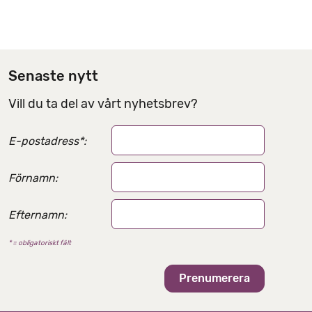
r
d
e
l
Senaste nytt
n
Vill du ta del av vårt nyhetsbrev?
i
n
E-postadress
*
:
g
s
Förnamn:
a
l
Efternamn:
t
* = obligatoriskt fält
e
r
n
a