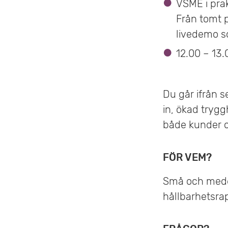
VSME i pra
Från tomt pa
livedemo s
12.00 – 13
Du går ifrån s
in, ökad tryg
både kunder 
FÖR VEM?
Små och medel
hållbarhetsrap