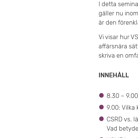
I detta semin
e
gäller nu ino
t
är den förenk
Vi visar hur V
affärsnära sätt
skriva en omf
INNEHÅLL
8.30 – 9.00
9.00: Vilka
CSRD vs. l
Vad betyder