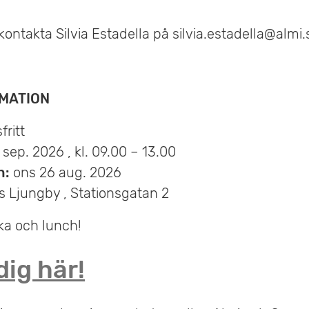
 kontakta Silvia Estadella på silvia.estadella@almi
RMATION
ritt
 sep. 2026 , kl. 09.00 – 13.00
n:
ons 26 aug. 2026
 Ljungby , Stationsgatan 2
ika och lunch!
ig här!