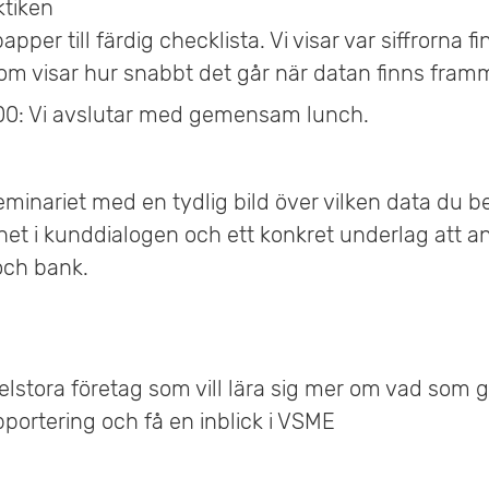
ktiken
pper till färdig checklista. Vi visar var siffrorna 
om visar hur snabbt det går när datan finns fram
.00: Vi avslutar med gemensam lunch.
eminariet med en tydlig bild över vilken data du 
ghet i kunddialogen och ett konkret underlag att 
och bank.
stora företag som vill lära sig mer om vad som g
portering och få en inblick i VSME