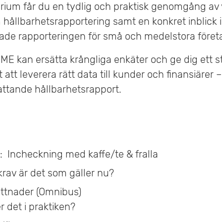
arium får du en tydlig och praktisk genomgång a
m hållbarhetsrapportering samt en konkret inblick
lade rapporteringen för små och medelstora föret
SME kan ersätta krångliga enkäter och ge dig ett s
 att leverera rätt data till kunder och finansiärer 
attande hållbarhetsrapport.
: Incheckning med kaffe/te & fralla
 krav är det som gäller nu?
ättnader (Omnibus)
 det i praktiken?