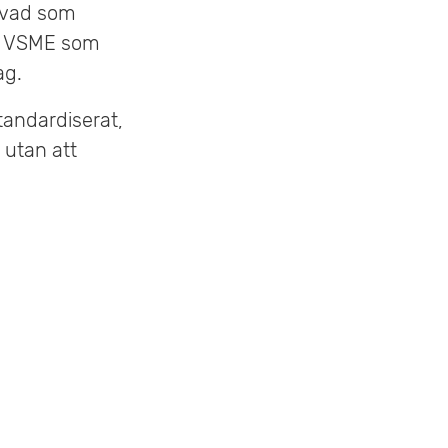
v vad som
 i VSME som
ag.
tandardiserat,
– utan att