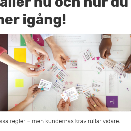
äller nu och hur du
er igång!
ssa regler – men kundernas krav rullar vidare.