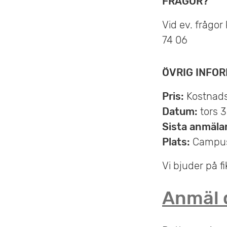
FRÅGOR?
Vid ev. frågor
74 06
ÖVRIG INFO
Pris:
Kostnadsf
Datum:
tors 3
Sista anmäla
Plats:
Campus
Vi bjuder på f
Anmäl d