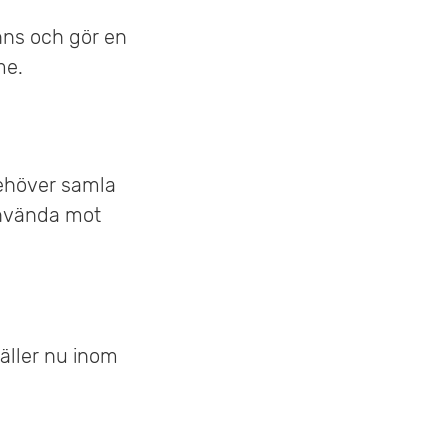
finns och gör en
me.
behöver samla
använda mot
äller nu inom