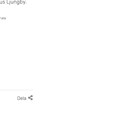
us Ljungby.
onala
F
Dela
l
e