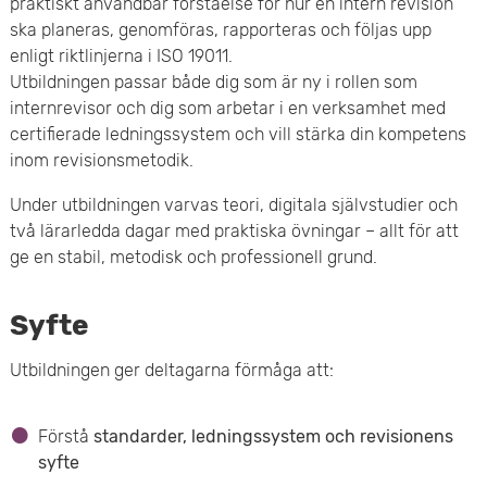
praktiskt användbar förståelse för hur en intern revision
e
ska planeras, genomföras, rapporteras och följas upp
enligt riktlinjerna i ISO 19011.
t
Utbildningen passar både dig som är ny i rollen som
internrevisor och dig som arbetar i en verksamhet med
certifierade ledningssystem och vill stärka din kompetens
inom revisionsmetodik.
Under utbildningen varvas teori, digitala självstudier och
två lärarledda dagar med praktiska övningar – allt för att
ge en stabil, metodisk och professionell grund.
Syfte
Utbildningen ger deltagarna förmåga att:
Förstå
standarder, ledningssystem och revisionens
syfte