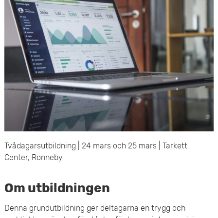
e
v
n
u
y
d
i
n
n
e
Tvådagarsutbildning | 24 mars och 25 mars | Tarkett
h
Center, Ronneby
å
Om utbildningen
l
Denna grundutbildning ger deltagarna en trygg och
l