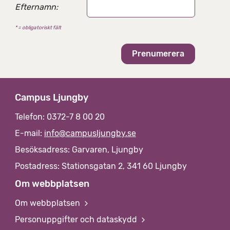
n
Efternamn:
a
t
* = obligatoriskt fält
i
v
Campus Ljungby
Telefon: 0372-7 8 00 20
E-mail:
info@campusljungby.se
Besöksadress: Garvaren, Ljungby
Postadress: Stationsgatan 2, 341 60 Ljungby
Om webbplatsen
Om webbplatsen
Personuppgifter och dataskydd