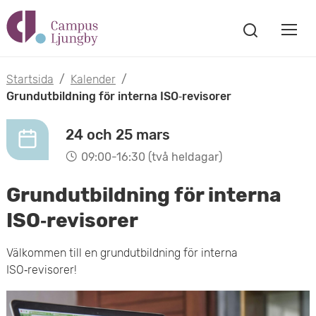
H
V
o
V
i
i
p
s
Startsida
/
Kalender
/
s
a
Grundutbildning för interna ISO‑revisorer
p
s
a
a
ö
24 och 25 mars
m
k
t
09:00-16:30 (två heldagar)
f
o
ö
i
Grundutbildning för interna
n
b
s
l
ISO‑revisorer
t
i
l
e
Välkommen till en grundutbildning för interna
l
r
ISO‑revisorer!
h
m
u