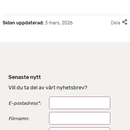
F
Sidan uppdaterad:
3 mars, 2026
Dela
l
e
r
d
e
l
n
i
Senaste nytt
n
g
Vill du ta del av vårt nyhetsbrev?
s
a
E-postadress
*
:
l
t
e
Förnamn:
r