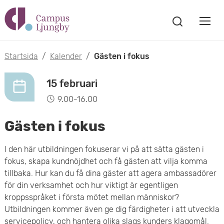
H
V
o
V
i
i
p
s
Startsida
/
Kalender
/
Gästen i fokus
s
a
p
s
a
15 februari
a
ö
9.00-16.00
m
k
t
f
Gästen i fokus
o
ö
i
n
b
I den här utbildningen fokuserar vi på att sätta gästen i
s
l
fokus, skapa kundnöjdhet och få gästen att vilja komma
t
i
l
tillbaka. Hur kan du få dina gäster att agera ambassadörer
e
l
för din verksamhet och hur viktigt är egentligen
r
h
kroppsspråket i första mötet mellan människor?
m
Utbildningen kommer även ge dig färdigheter i att utveckla
u
servicepolicy, och hantera olika slags kunders klagomål.