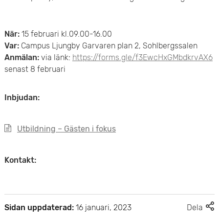
e
v
n
u
När:
15 februari kl.09.00-16.00
y
Var:
Campus Ljungby Garvaren plan 2, Sohlbergssalen
d
Anmälan:
via länk:
https://forms.gle/f3EwcHxGMbdkrvAX6
senast 8 februari
i
n
Inbjudan:
n
Utbildning – Gästen i fokus
e
h
Kontakt:
å
l
F
Sidan uppdaterad:
16 januari, 2023
Dela
l
l