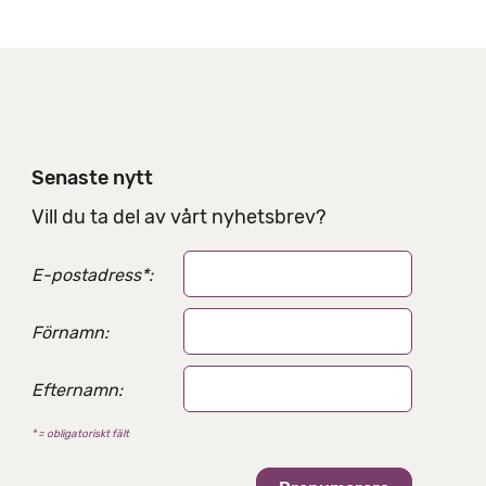
e
e
r
d
t
e
l
n
i
Senaste nytt
n
g
Vill du ta del av vårt nyhetsbrev?
s
a
E-postadress
*
:
l
t
e
Förnamn:
r
n
Efternamn:
a
t
* = obligatoriskt fält
i
v