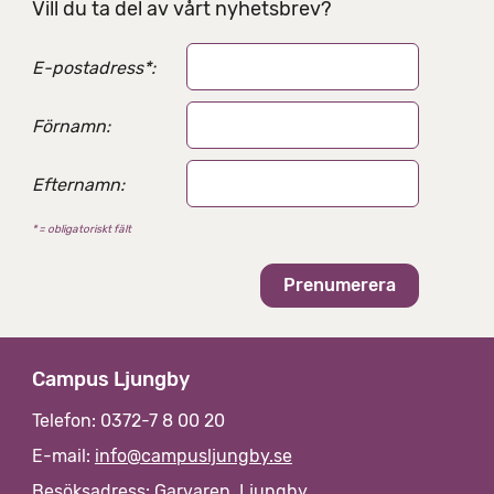
g
Vill du ta del av vårt nyhetsbrev?
s
a
E-postadress
*
:
l
t
e
Förnamn:
r
n
Efternamn:
a
t
* = obligatoriskt fält
i
v
Campus Ljungby
Telefon: 0372-7 8 00 20
E-mail:
info@campusljungby.se
Besöksadress: Garvaren, Ljungby