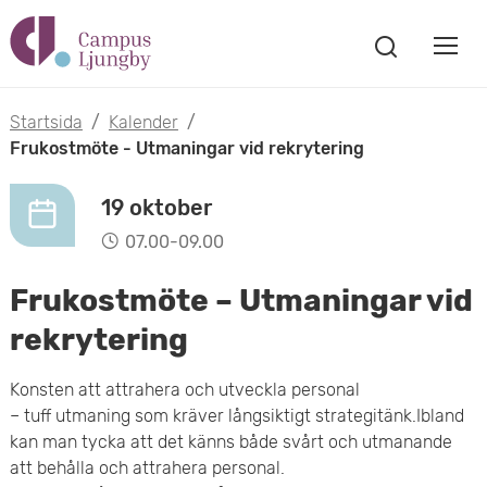
H
V
o
V
i
i
p
s
Startsida
/
Kalender
/
s
a
Frukostmöte - Utmaningar vid rekrytering
p
s
a
a
ö
19 oktober
m
k
t
07.00-09.00
f
o
ö
i
Frukostmöte – Utmaningar vid
n
b
s
l
rekrytering
t
i
l
e
Konsten att attrahera och utveckla personal
l
r
– tuff utmaning som kräver långsiktigt strategitänk.Ibland
h
kan man tycka att det känns både svårt och utmanande
m
u
att behålla och attrahera personal.