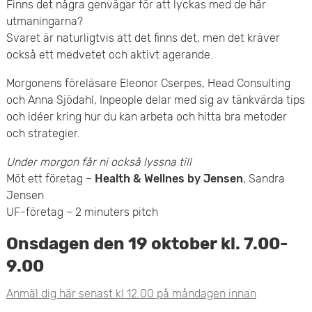
e
Finns det några genvägar för att lyckas med de här
v
utmaningarna?
n
Svaret är naturligtvis att det finns det, men det kräver
u
också ett medvetet och aktivt agerande.
y
d
Morgonens föreläsare Eleonor Cserpes, Head Consulting
i
och Anna Sjödahl, Inpeople delar med sig av tänkvärda tips
och idéer kring hur du kan arbeta och hitta bra metoder
n
och strategier.
n
Under morgon får ni också lyssna till
Möt ett företag –
Health & Wellnes by Jensen
, Sandra
e
Jensen
UF-företag – 2 minuters pitch
h
Onsdagen den 19 oktober kl. 7.00-
å
9.00
l
Anmäl dig här senast kl 12.00 på måndagen innan
l