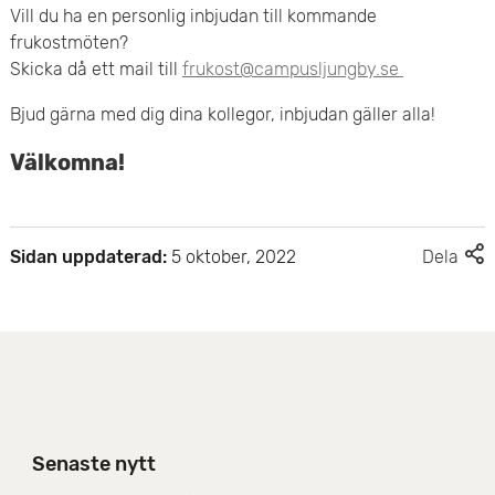
Vill du ha en personlig inbjudan till kommande
e
frukostmöten?
Skicka då ett mail till
frukost@campusljungby.se
t
Bjud gärna med dig dina kollegor, inbjudan gäller alla!
Välkomna!
F
Sidan uppdaterad:
5 oktober, 2022
Dela
l
e
r
d
e
l
n
i
Senaste nytt
n